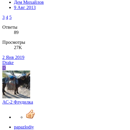
Дем Михайлов
9 Авг 2013
3
4
5
Ответы
89
Просмотры
27K
2 Янв 2019
Drake
D
АС-2 Флудилка
papazlodiy