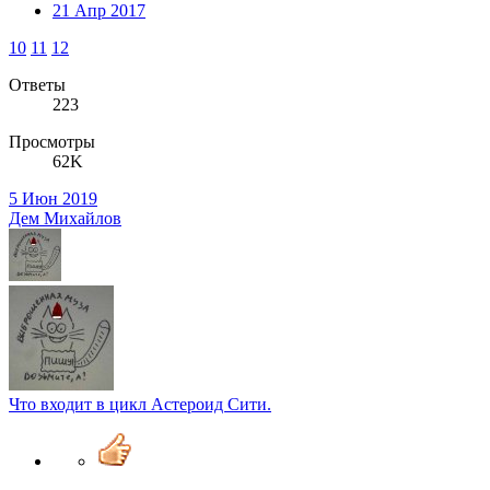
21 Апр 2017
10
11
12
Ответы
223
Просмотры
62K
5 Июн 2019
Дем Михайлов
Что входит в цикл Астероид Сити.