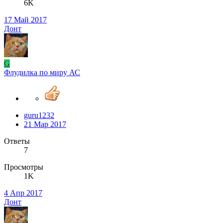
6K
17 Май 2017
Донт
G
Флудилка по миру АС
guru1232
21 Мар 2017
Ответы
7
Просмотры
1K
4 Апр 2017
Донт