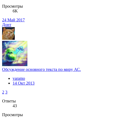
Просмотры
6K
24 Май 2017
Донт
Обсуждение основного текста по миру АС.
varamo
14 Окт 2013
2
3
Ответы
43
Просмотры