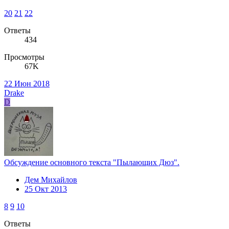
20
21
22
Ответы
434
Просмотры
67K
22 Июн 2018
Drake
D
Обсуждение основного текста "Пылающих Дюз".
Дем Михайлов
25 Окт 2013
8
9
10
Ответы