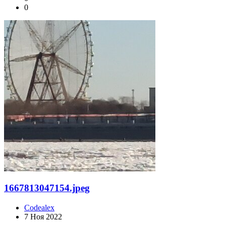
0
1667813047154.jpeg
Codealex
7 Ноя 2022