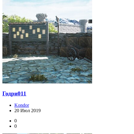
Годри011
Kondor
20 Июл 2019
0
0