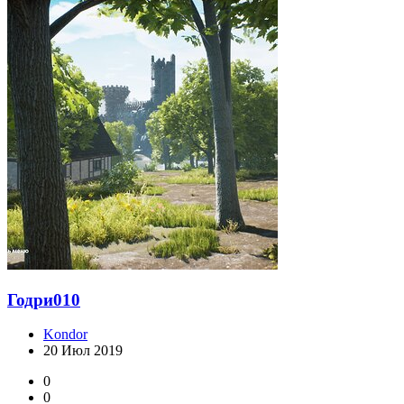
Годри010
Kondor
20 Июл 2019
0
0