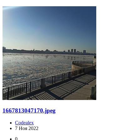
1667813047170.jpeg
Codealex
7 Ноя 2022
0