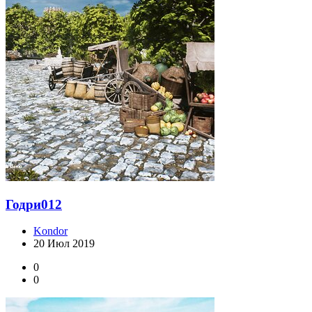
Годри012
Kondor
20 Июл 2019
0
0