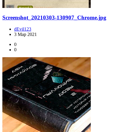
Screenshot_20210303-130907_Chrome.jpg
dEvil123
3 Мар 2021
0
0