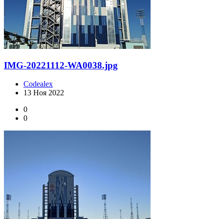
IMG-20221112-WA0038.jpg
Codealex
13 Ноя 2022
0
0