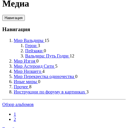
Медиа
Навигация
Навигация
Мир Вальдиры
15
Герои
3
Пейзажи
0
Вальдира: Путь Годри
12
Мир Изгоя
0
Мир Астероид Сити
5
Мир Низшего
4
Мир Перекрестка одиночества
0
Иные миры
0
Прочее
8
Инструкции по форуму в картинках
3
Обзор альбомов
1
2