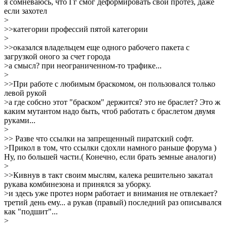
я сомневаюсь, что Гг смог деформировать свой протез, даже
если захотел
>
>>категории профессий пятой категории
>
>>оказался владельцем еще одного рабочего пакета с
загрузкой оного за счет города
>а смысл? при неограниченном-то трафике...
>
>>При работе с любимым браскомом, он пользовался только
левой рукой
>а где собсно этот "браском" держится? это не браслет? Это ж
каким мутантом надо быть, чтоб работать с браслетом двумя
руками...
>
>> Разве что ссылки на запрещенный пиратский софт.
>Прикол в том, что ссылки сдохли намного раньше форума )
Ну, по большей части.( Конечно, если брать земные аналоги)
>
>>Кивнув в такт своим мыслям, калека решительно закатал
рукава комбинезона и принялся за уборку.
>и здесь уже протез норм работает и внимания не отвлекает?
третий день ему... а рукав (правый) последний раз описывался
как "подшит"...
>