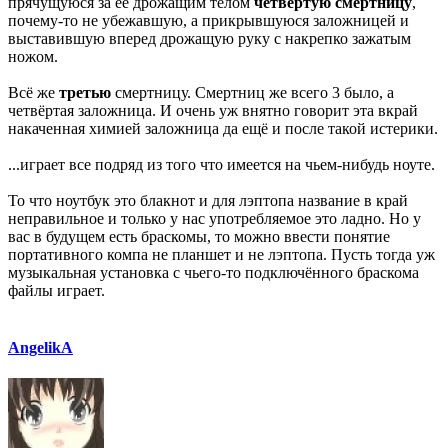
прячущуюся за ее дрожащим телом
четвертую смертницу
,
почему-то не убежавшую, а прикрывшуюся заложницей и
выставившую вперед дрожащую руку с накрепко зажатым
ножом.
Всё же
третью
смертницу. Смертниц же всего 3 было, а
четвёртая заложница. И очень уж внятно говорит эта вкрай
накаченная химией заложница да ещё и после такой истерики.
...играет все подряд из того что имеется на чьем-нибудь ноуте.
То что ноутбук это блакнот и для лэптопа название в край
неправильное и только у нас употребляемое это ладно. Но у
вас в будущем есть браскомы, то можно ввести понятие
портативного компа не планшет и не лэптопа. Пусть тогда уж
музыкальная установка с чьего-то подключённого браскома
файлы играет.
AngelikA