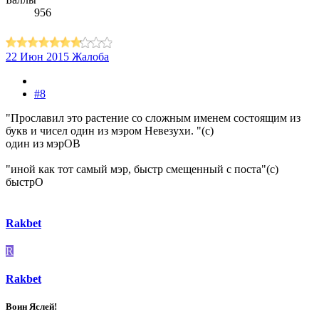
956
22 Июн 2015
Жалоба
#8
"Прославил это растение со сложным именем состоящим из
букв и чисел один из мэром Невезухи. "(с)
один из мэрОВ
"иной как тот самый мэр, быстр смещенный с поста"(с)
быстрО
Rakbet
R
Rakbet
Воин Яслей!