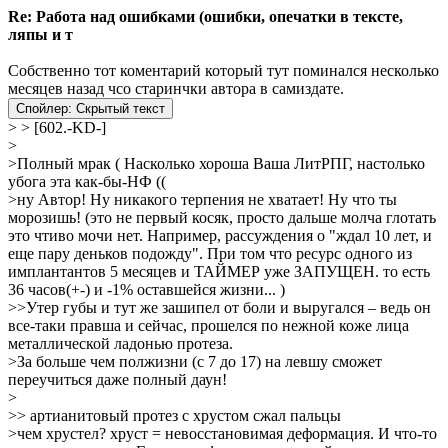
Re: Работа над ошибками (ошибки, опечатки в тексте,
ляпы и т
Собственно тот коментарий который тут поминался несколько
месяцев назад чсо старинчки автора в самиздате.
Спойлер:
Скрытый текст
> > [602.-KD-]
>
>Полный мрак ( Насколько хороша Ваша ЛитРПГ, настолько
убога эта как-бы-НФ ((
>ну Автор! Ну никакого терпения не хватает! Ну что ты
морозишь! (это не первый косяк, просто дальше молча глотать
это чтиво мочи нет. Например, рассуждения о "ждал 10 лет, и
еще пару деньков подожду". При том что ресурс одного из
имплантантов 5 месяцев и ТАЙМЕР уже ЗАПУЩЕН. то есть
36 часов(+-) и -1% оставшейся жизни... )
>>Утер губы и тут же зашипел от боли и выругался – ведь он
все-таки правша и сейчас, прошелся по нежной коже лица
металлической ладонью протеза.
>За больше чем полжизни (с 7 до 17) на левшу сможет
переучиться даже полный даун!
>
>> артианитовый протез с хрустом сжал пальцы
>чем хрустел? хруст = невосстановимая деформация. И что-то