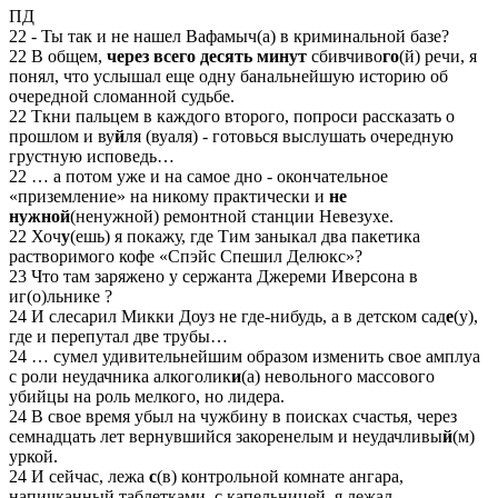
ПД
22 - Ты так и не нашел Вафамыч(а) в криминальной базе?
22 В общем,
через всего десять минут
сбивчиво
го
(й) речи, я
понял, что услышал еще одну банальнейшую историю об
очередной сломанной судьбе.
22 Ткни пальцем в каждого второго, попроси рассказать о
прошлом и ву
й
ля (вуаля) - готовься выслушать очередную
грустную исповедь…
22 … а потом уже и на самое дно - окончательное
«приземление» на никому практически и
не
нужной
(ненужной) ремонтной станции Невезухе.
22 Хоч
у
(ешь) я покажу, где Тим заныкал два пакетика
растворимого кофе «Спэйс Спешил Делюкс»?
23 Что там заряжено у сержанта Джереми Иверсона в
иг(о)льнике ?
24 И слесарил Микки Доуз не где-нибудь, а в детском сад
е
(у),
где и перепутал две трубы…
24 … сумел удивительнейшим образом изменить свое амплуа
с роли неудачника алкоголик
и
(а) невольного массового
убийцы на роль мелкого, но лидера.
24 В свое время убыл на чужбину в поисках счастья, через
семнадцать лет вернувшийся закоренелым и неудачливы
й
(м)
уркой.
24 И сейчас, лежа
с
(в) контрольной комнате ангара,
напичканный таблетками, с капельницей, я лежал