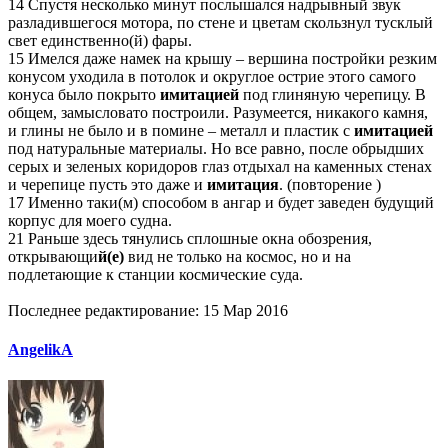
14 Спустя несколько минут послышался надрывный звук
разладившегося мотора, по стене и цветам скользнул тусклый
свет единственно(й) фары.
15 Имелся даже намек на крышу – вершина постройки резким
конусом уходила в потолок и округлое острие этого самого
конуса было покрыто
имитацией
под глиняную черепицу. В
общем, замысловато построили. Разумеется, никакого камня,
и глины не было и в помине – металл и пластик с
имитацией
под натуральные материалы. Но все равно, после обрыдших
серых и зеленых коридоров глаз отдыхал на каменных стенах
и черепице пусть это даже и
имитация
. (повторение )
17 Именно таки(м) способом в ангар и будет заведен будущий
корпус для моего судна.
21 Раньше здесь тянулись сплошные окна обозрения,
открывающи
й(е)
вид не только на космос, но и на
подлетающие к станции космические суда.
Последнее редактирование:
15 Мар 2016
AngelikA