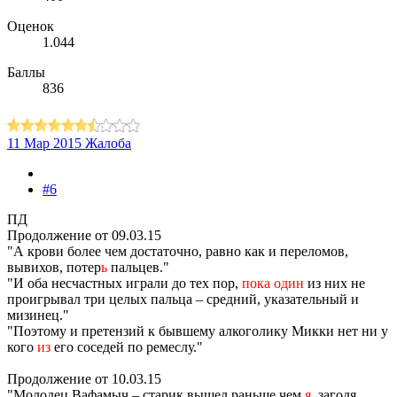
Оценок
1.044
Баллы
836
11 Мар 2015
Жалоба
#6
ПД
Продолжение от 09.03.15
"А крови более чем достаточно, равно как и переломов,
вывихов, потер
ь
пальцев."
"И оба несчастных играли до тех пор,
пока один
из них не
проигрывал три целых пальца – средний, указательный и
мизинец."
"Поэтому и претензий к бывшему алкоголику Микки нет ни у
кого
из
его соседей по ремеслу."
Продолжение от 10.03.15
"Молодец Вафамыч – старик вышел раньше чем
я
, загодя