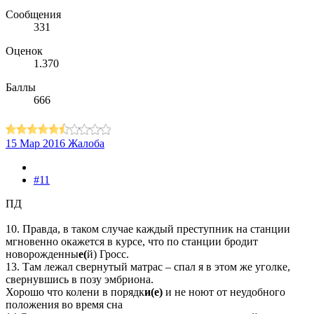
Сообщения
331
Оценок
1.370
Баллы
666
15 Мар 2016
Жалоба
#11
ПД
10. Правда, в таком случае каждый преступник на станции
мгновенно окажется в курсе, что по станции бродит
новорожденны
е(
й) Гросс.
13. Там лежал свернутый матрас – спал я в этом же уголке,
свернувшись в позу эмбриона.
Хорошо что колени в порядк
и(е)
и не ноют от неудобного
положения во время сна