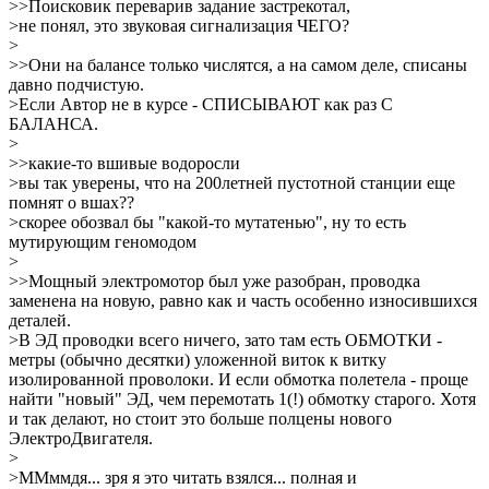
>>Поисковик переварив задание застрекотал,
>не понял, это звуковая сигнализация ЧЕГО?
>
>>Они на балансе только числятся, а на самом деле, списаны
давно подчистую.
>Если Автор не в курсе - СПИСЫВАЮТ как раз С
БАЛАНСА.
>
>>какие-то вшивые водоросли
>вы так уверены, что на 200летней пустотной станции еще
помнят о вшах??
>скорее обозвал бы "какой-то мутатенью", ну то есть
мутирующим геномодом
>
>>Мощный электромотор был уже разобран, проводка
заменена на новую, равно как и часть особенно износившихся
деталей.
>В ЭД проводки всего ничего, зато там есть ОБМОТКИ -
метры (обычно десятки) уложенной виток к витку
изолированной проволоки. И если обмотка полетела - проще
найти "новый" ЭД, чем перемотать 1(!) обмотку старого. Хотя
и так делают, но стоит это больше полцены нового
ЭлектроДвигателя.
>
>ММммдя... зря я это читать взялся... полная и