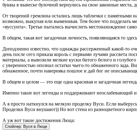
буквы в вывеске булочной вернулись на свои законные места, 
От творений гремлина остались лишь таблички с памятными н
возможно, выкупая или выменивая. Тем более что подделать 
«вуссуита». Третьи пытались вычислить местонахождение само
В общем, такая вот загадочная личность, появляющаяся то здесь
Доподлинно известно, что однажды рассерженный какой-то оче
день после сего приказа король с первыми лучами рассвета по
материалы, а вывозили мелкие куски битого белого и голубог
с уверенностью опознал остатки чьего-то обнаженного зада. В
обнаженное, почти наверняка пошлое и дай бог не описывающе
В общем и целом — это еще одна красивая и загадочная легенд
Именно такие вот легенды и поддерживают неослабевающий инт
А я просто наткнулся на мелкую проделку Вуси. Если выберус
Проделки Вуси внушают)) Но вот стена из разноцветного кирпича
А уж вот такие достижения Люца:
Спойлер:
Вуся в Люце