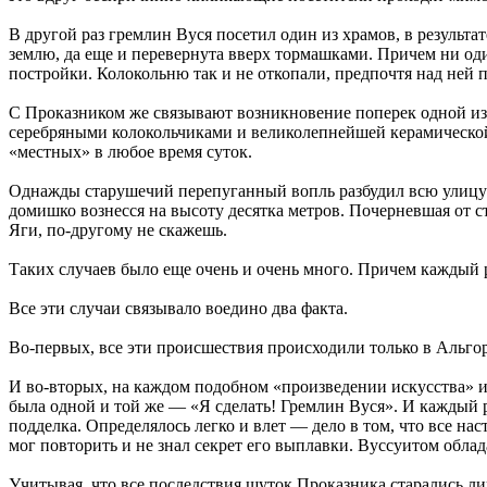
В другой раз гремлин Вуся посетил один из храмов, в результа
землю, да еще и перевернута вверх тормашками. Причем ни оди
постройки. Колокольню так и не откопали, предпочтя над ней 
С Проказником же связывают возникновение поперек одной из
серебряными колокольчиками и великолепнейшей керамической м
«местных» в любое время суток.
Однажды старушечий перепуганный вопль разбудил всю улицу —
домишко вознесся на высоту десятка метров. Почерневшая от 
Яги, по-другому не скажешь.
Таких случаев было еще очень и очень много. Причем каждый ра
Все эти случаи связывало воедино два факта.
Во-первых, все эти происшествия происходили только в Альго
И во-вторых, на каждом подобном «произведении искусства» им
была одной и той же — «Я сделать! Гремлин Вуся». И каждый 
подделка. Определялось легко и влет — дело в том, что все н
мог повторить и не знал секрет его выплавки. Вуссуитом обла
Учитывая, что все последствия шуток Проказника старались ли