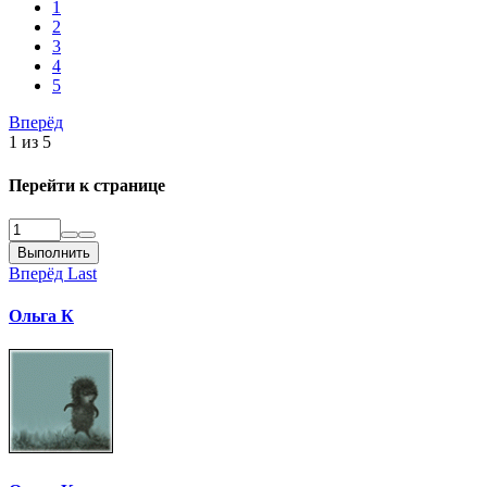
1
2
3
4
5
Вперёд
1 из 5
Перейти к странице
Выполнить
Вперёд
Last
Ольга К