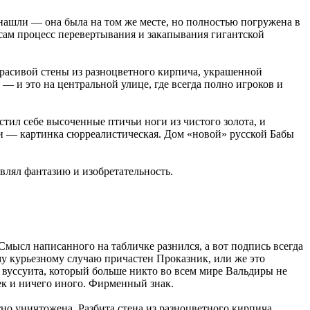
ю нашли — она была на том же месте, но полностью погружена в
 сам процесс перевертывания и закапывания гигантской
расивой стены из разноцветного кирпича, украшенной
— и это на центральной улице, где всегда полно игроков и
тил себе высоченные птичьи ноги из чистого золота, и
ми — картинка сюрреалистическая. Дом «новой» русской Бабы
являл фантазию и изобретательность.
Смысл написанного на табличке разнился, а вот подпись всегда
му курьезному случаю причастен Проказник, или же это
а вуссуита, который больше никто во всем мире Вальдиры не
чек и ничего иного. Фирменный знак.
но уничтожена. Разбита стена из разноцветного кирпича,