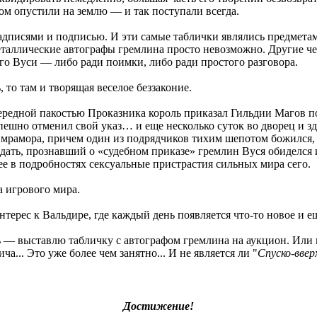
дом опустили на землю — и так поступали всегда.
адписями и подписью. И эти самые таблички являлись предметам
металлические автографы гремлина просто невозможно. Другие 
го Вуси — либо ради поимки, либо ради простого разговора.
, то там и творящая веселое беззаконие.
редной пакостью Проказника король приказал Гильдии Магов пой
спешно отменил свой указ… и еще несколько суток во дворец и 
о мрамора, причем один из подрядчиков тихим шепотом божился,
идать, прознавший о «судебном приказе» гремлин Вуся обиделся 
е в подробностях сексуальные пристрастия сильных мира сего.
а игрового мира.
ерес к Вальдире, где каждый день появляется что-то новое и е
ь — выставлю табличку с автографом гремлина на аукцион. Или в
... Это уже более чем занятно... И не является ли "
Спуско-ввер
Достижение!