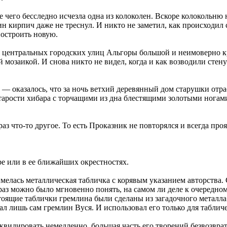
те чего бесследно исчезла одна из колоколен. Вскоре колокольн
н кирпич даже не треснул. И никто не заметил, как происходил
построить новую.
 центральных городских улиц Альгоры большой и неимоверно к
озаикой. И снова никто не видел, когда и как возводили стену 
 оказалось, что за ночь ветхий деревянный дом старушки отрас
старости хибара с торчащими из дна блестящими золотыми нога
з что-то другое. То есть Проказник не повторялся и всегда про
ре или в ее ближайших окрестностях.
елась металлическая табличка с корявым указанием авторства. 
раз можно было мгновенно понять, на самом ли деле к очередно
астоящие таблички гремлина были сделаны из загадочного металл
дал лишь сам гремлин Вуся. И использовал его только для табли
квидировать немедленно, большая часть его творений безвозврат