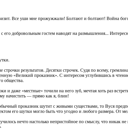
визит. Все уши мне прожужжали! Болтают и болтают! Война бог
 с его добровольным гостем наводят на размышления... Интерес
утки.
строчки результатов. Десятки строчек. Судя по всему, гремлин
енную «Великий проказник». С интересом углубившись в чтение,
го общества.
ки и даже «местные» точили на него зуб, мечтая хоть раз встре
ему начистить — прямо как я, блин!
 обычный проказник шутит с живыми существами, то Вуся пред
ктом его шутки могло быть что угодно и любого размера. От ме
училось нечто настолько непристойное по смыслу, что никак не
.