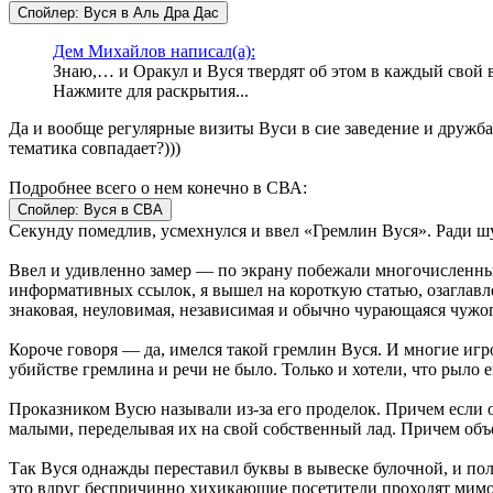
Спойлер:
Вуся в Аль Дра Дас
Дем Михайлов написал(а):
Знаю,… и Оракул и Вуся твердят об этом в каждый свой 
Нажмите для раскрытия...
Да и вообще регулярные визиты Вуси в сие заведение и дружба
тематика совпадает?)))
Подробнее всего о нем конечно в СВА:
Спойлер:
Вуся в СВА
Секунду помедлив, усмехнулся и ввел «Гремлин Вуся». Ради ш
Ввел и удивленно замер — по экрану побежали многочисленные 
информативных ссылок, я вышел на короткую статью, озаглавл
знаковая, неуловимая, независимая и обычно чурающаяся чужо
Короче говоря — да, имелся такой гремлин Вуся. И многие игро
убийстве гремлина и речи не было. Только и хотели, что рыло 
Проказником Вусю называли из-за его проделок. Причем если
малыми, переделывая их на свой собственный лад. Причем объе
Так Вуся однажды переставил буквы в вывеске булочной, и пол
это вдруг беспричинно хихикающие посетители проходят мимо