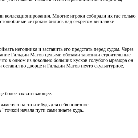
и коллекционирования. Многие игроки собирали их где только
честолюбивые «игроки» бились над секретом выплавки
мать негодника и заставить его предстать перед судом. Через
здание Гильдии Магов целыми обозами завозили строительные
 что в одном из довольно больших кусков голубого мрамора он
и оставил во дворце и Гильдии Магов нечто скульптурное,
ще более захватывающее.
ыменяю на что-нибудь для себя полезное.
х"
точкой начала пути сами знаете куда...