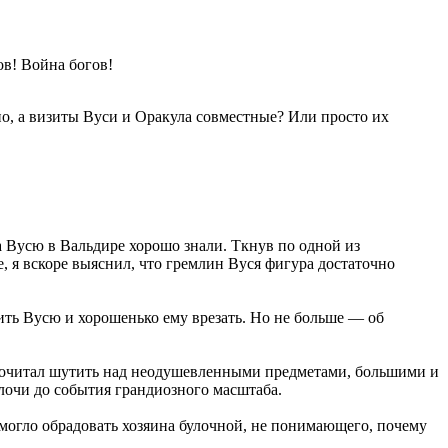
ов! Война богов!
но, а визиты Вуси и Оракула совместные? Или просто их
а Вусю в Вальдире хорошо знали. Ткнув по одной из
 я вскоре выяснил, что гремлин Вуся фигура достаточно
тить Вусю и хорошенько ему врезать. Но не больше — об
почитал шутить над неодушевленными предметами, большими и
лочи до события грандиозного масштаба.
 могло обрадовать хозяина булочной, не понимающего, почему