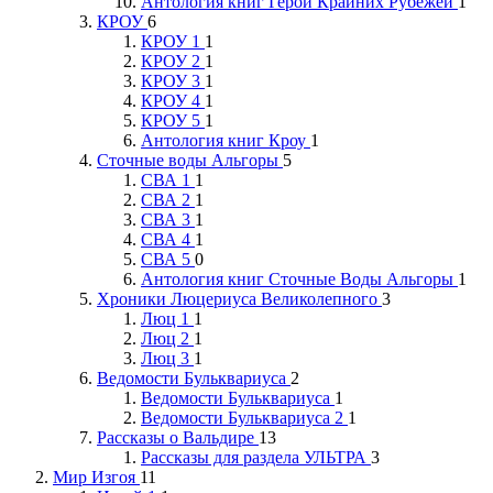
Антология книг Герои Крайних Рубежей
1
КРОУ
6
КРОУ 1
1
КРОУ 2
1
КРОУ 3
1
КРОУ 4
1
КРОУ 5
1
Антология книг Кроу
1
Сточные воды Альгоры
5
СВА 1
1
СВА 2
1
СВА 3
1
СВА 4
1
СВА 5
0
Антология книг Сточные Воды Альгоры
1
Хроники Люцериуса Великолепного
3
Люц 1
1
Люц 2
1
Люц 3
1
Ведомости Бульквариуса
2
Ведомости Бульквариуса
1
Ведомости Бульквариуса 2
1
Рассказы о Вальдире
13
Рассказы для раздела УЛЬТРА
3
Мир Изгоя
11