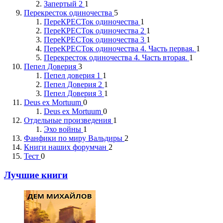
Запертый 2
1
Перекресток одиночества
5
ПереКРЕСТок одиночества
1
ПереКРЕСТок одиночества 2
1
ПереКРЕСТок одиночества 3
1
ПереКРЕСТок одиночества 4. Часть первая.
1
Перекресток одиночества 4. Часть вторая.
1
Пепел Доверия
3
Пепел доверия 1
1
Пепел Доверия 2
1
Пепел Доверия 3
1
Deus ex Mortuum
0
Deus ex Mortuum
0
Отдельные произведения
1
Эхо войны
1
Фанфики по миру Вальдиры
2
Книги наших форумчан
2
Тест
0
Лучшие книги