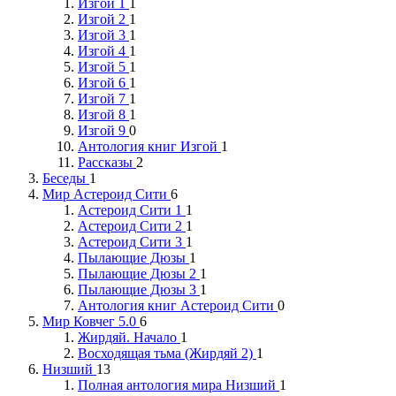
Изгой 1
1
Изгой 2
1
Изгой 3
1
Изгой 4
1
Изгой 5
1
Изгой 6
1
Изгой 7
1
Изгой 8
1
Изгой 9
0
Антология книг Изгой
1
Рассказы
2
Беседы
1
Мир Астероид Сити
6
Астероид Сити 1
1
Астероид Сити 2
1
Астероид Сити 3
1
Пылающие Дюзы
1
Пылающие Дюзы 2
1
Пылающие Дюзы 3
1
Антология книг Астероид Сити
0
Мир Ковчег 5.0
6
Жирдяй. Начало
1
Восходящая тьма (Жирдяй 2)
1
Низший
13
Полная антология мира Низший
1