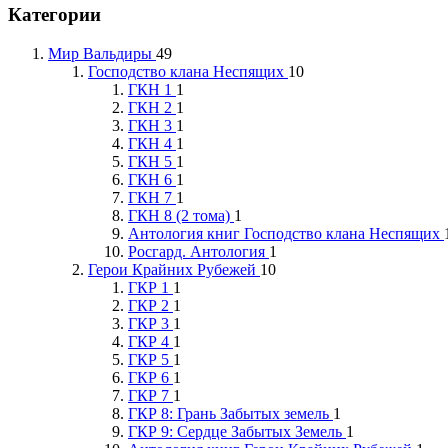
Категории
Мир Вальдиры
49
Господство клана Неспящих
10
ГКН 1
1
ГКН 2
1
ГКН 3
1
ГКН 4
1
ГКН 5
1
ГКН 6
1
ГКН 7
1
ГКН 8 (2 тома)
1
Антология книг Господство клана Неспящих
Росгард. Антология
1
Герои Крайних Рубежей
10
ГКР 1
1
ГКР 2
1
ГКР 3
1
ГКР 4
1
ГКР 5
1
ГКР 6
1
ГКР 7
1
ГКР 8: Грань Забытых земель
1
ГКР 9: Сердце Забытых Земель
1