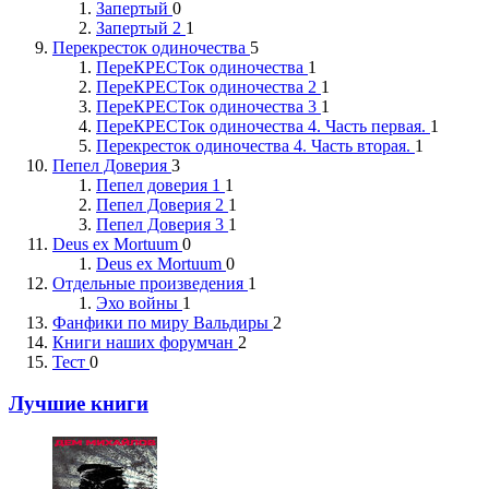
Запертый
0
Запертый 2
1
Перекресток одиночества
5
ПереКРЕСТок одиночества
1
ПереКРЕСТок одиночества 2
1
ПереКРЕСТок одиночества 3
1
ПереКРЕСТок одиночества 4. Часть первая.
1
Перекресток одиночества 4. Часть вторая.
1
Пепел Доверия
3
Пепел доверия 1
1
Пепел Доверия 2
1
Пепел Доверия 3
1
Deus ex Mortuum
0
Deus ex Mortuum
0
Отдельные произведения
1
Эхо войны
1
Фанфики по миру Вальдиры
2
Книги наших форумчан
2
Тест
0
Лучшие книги