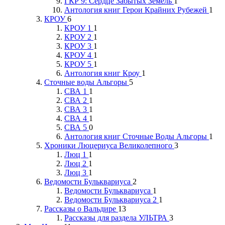
ГКР 9: Сердце Забытых Земель
1
Антология книг Герои Крайних Рубежей
1
КРОУ
6
КРОУ 1
1
КРОУ 2
1
КРОУ 3
1
КРОУ 4
1
КРОУ 5
1
Антология книг Кроу
1
Сточные воды Альгоры
5
СВА 1
1
СВА 2
1
СВА 3
1
СВА 4
1
СВА 5
0
Антология книг Сточные Воды Альгоры
1
Хроники Люцериуса Великолепного
3
Люц 1
1
Люц 2
1
Люц 3
1
Ведомости Бульквариуса
2
Ведомости Бульквариуса
1
Ведомости Бульквариуса 2
1
Рассказы о Вальдире
13
Рассказы для раздела УЛЬТРА
3