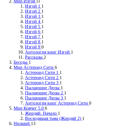
Мир Изгоя
11
Изгой 1
1
Изгой 2
1
Изгой 3
1
Изгой 4
1
Изгой 5
1
Изгой 6
1
Изгой 7
1
Изгой 8
1
Изгой 9
0
Антология книг Изгой
1
Рассказы
2
Беседы
1
Мир Астероид Сити
6
Астероид Сити 1
1
Астероид Сити 2
1
Астероид Сити 3
1
Пылающие Дюзы
1
Пылающие Дюзы 2
1
Пылающие Дюзы 3
1
Антология книг Астероид Сити
0
Мир Ковчег 5.0
6
Жирдяй. Начало
1
Восходящая тьма (Жирдяй 2)
1
Низший
13