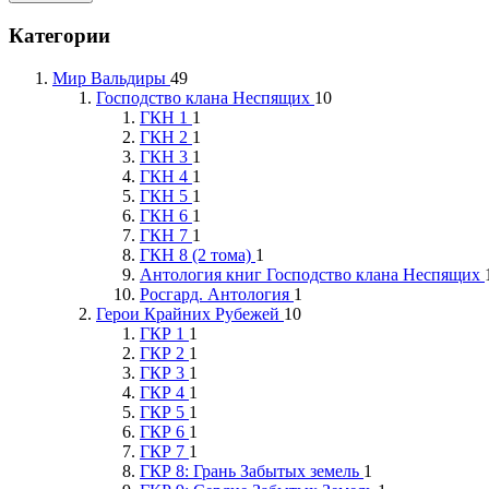
Категории
Мир Вальдиры
49
Господство клана Неспящих
10
ГКН 1
1
ГКН 2
1
ГКН 3
1
ГКН 4
1
ГКН 5
1
ГКН 6
1
ГКН 7
1
ГКН 8 (2 тома)
1
Антология книг Господство клана Неспящих
Росгард. Антология
1
Герои Крайних Рубежей
10
ГКР 1
1
ГКР 2
1
ГКР 3
1
ГКР 4
1
ГКР 5
1
ГКР 6
1
ГКР 7
1
ГКР 8: Грань Забытых земель
1