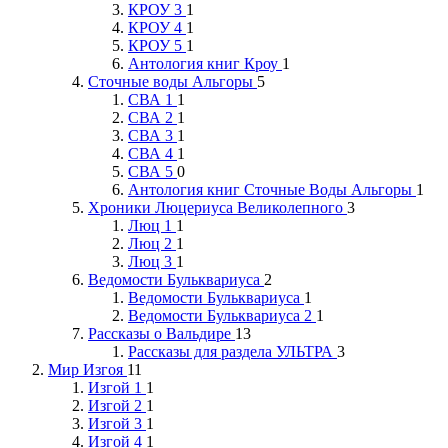
КРОУ 3
1
КРОУ 4
1
КРОУ 5
1
Антология книг Кроу
1
Сточные воды Альгоры
5
СВА 1
1
СВА 2
1
СВА 3
1
СВА 4
1
СВА 5
0
Антология книг Сточные Воды Альгоры
1
Хроники Люцериуса Великолепного
3
Люц 1
1
Люц 2
1
Люц 3
1
Ведомости Бульквариуса
2
Ведомости Бульквариуса
1
Ведомости Бульквариуса 2
1
Рассказы о Вальдире
13
Рассказы для раздела УЛЬТРА
3
Мир Изгоя
11
Изгой 1
1
Изгой 2
1
Изгой 3
1
Изгой 4
1