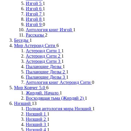
Изгой 5
1
Изгой 6
1
Изгой 7
1
Изгой 8
1
Изгой 9
0
Антология книг Изгой
1
Рассказы
2
Беседы
1
Мир Астероид Сити
6
Астероид Сити 1
1
Астероид Сити 2
1
Астероид Сити 3
1
Пылающие Дюзы
1
Пылающие Дюзы 2
1
Пылающие Дюзы 3
1
Антология книг Астероид Сити
0
Мир Ковчег 5.0
6
Жирдяй. Начало
1
Восходящая тьма (Жирдяй 2)
1
Низший
13
Полная антология мира Низший
1
Низший 1
1
Низший 2
1
Низший 3
1
Низший 4
1