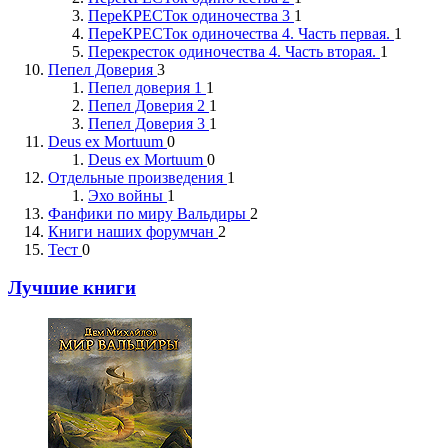
ПереКРЕСТок одиночества 3
1
ПереКРЕСТок одиночества 4. Часть первая.
1
Перекресток одиночества 4. Часть вторая.
1
Пепел Доверия
3
Пепел доверия 1
1
Пепел Доверия 2
1
Пепел Доверия 3
1
Deus ex Mortuum
0
Deus ex Mortuum
0
Отдельные произведения
1
Эхо войны
1
Фанфики по миру Вальдиры
2
Книги наших форумчан
2
Тест
0
Лучшие книги