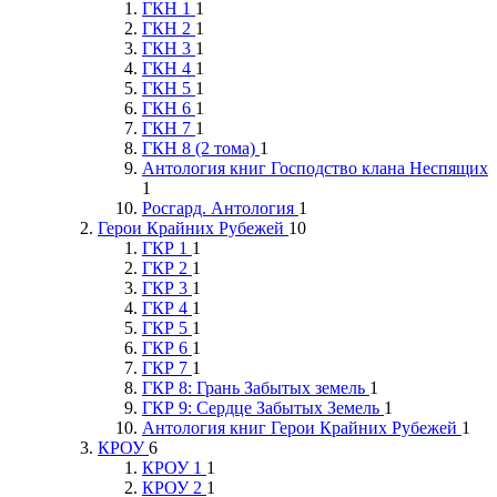
ГКН 1
1
ГКН 2
1
ГКН 3
1
ГКН 4
1
ГКН 5
1
ГКН 6
1
ГКН 7
1
ГКН 8 (2 тома)
1
Антология книг Господство клана Неспящих
1
Росгард. Антология
1
Герои Крайних Рубежей
10
ГКР 1
1
ГКР 2
1
ГКР 3
1
ГКР 4
1
ГКР 5
1
ГКР 6
1
ГКР 7
1
ГКР 8: Грань Забытых земель
1
ГКР 9: Сердце Забытых Земель
1
Антология книг Герои Крайних Рубежей
1
КРОУ
6
КРОУ 1
1
КРОУ 2
1