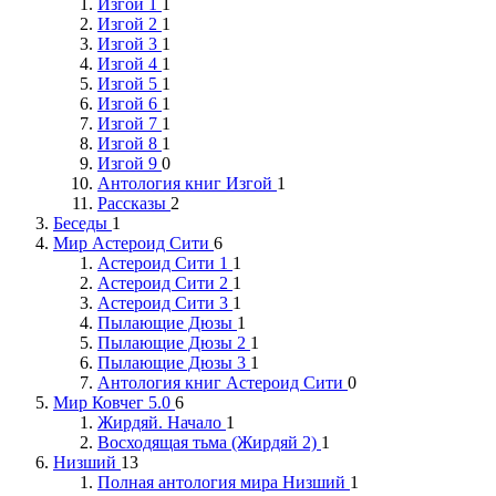
Изгой 1
1
Изгой 2
1
Изгой 3
1
Изгой 4
1
Изгой 5
1
Изгой 6
1
Изгой 7
1
Изгой 8
1
Изгой 9
0
Антология книг Изгой
1
Рассказы
2
Беседы
1
Мир Астероид Сити
6
Астероид Сити 1
1
Астероид Сити 2
1
Астероид Сити 3
1
Пылающие Дюзы
1
Пылающие Дюзы 2
1
Пылающие Дюзы 3
1
Антология книг Астероид Сити
0
Мир Ковчег 5.0
6
Жирдяй. Начало
1
Восходящая тьма (Жирдяй 2)
1
Низший
13
Полная антология мира Низший
1