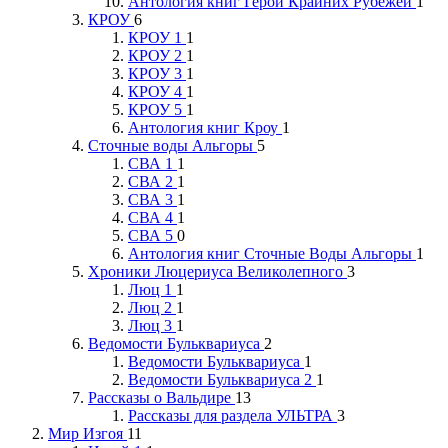
Антология книг Герои Крайних Рубежей
1
КРОУ
6
КРОУ 1
1
КРОУ 2
1
КРОУ 3
1
КРОУ 4
1
КРОУ 5
1
Антология книг Кроу
1
Сточные воды Альгоры
5
СВА 1
1
СВА 2
1
СВА 3
1
СВА 4
1
СВА 5
0
Антология книг Сточные Воды Альгоры
1
Хроники Люцериуса Великолепного
3
Люц 1
1
Люц 2
1
Люц 3
1
Ведомости Бульквариуса
2
Ведомости Бульквариуса
1
Ведомости Бульквариуса 2
1
Рассказы о Вальдире
13
Рассказы для раздела УЛЬТРА
3
Мир Изгоя
11