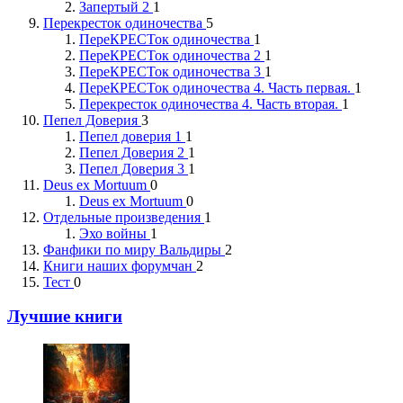
Запертый 2
1
Перекресток одиночества
5
ПереКРЕСТок одиночества
1
ПереКРЕСТок одиночества 2
1
ПереКРЕСТок одиночества 3
1
ПереКРЕСТок одиночества 4. Часть первая.
1
Перекресток одиночества 4. Часть вторая.
1
Пепел Доверия
3
Пепел доверия 1
1
Пепел Доверия 2
1
Пепел Доверия 3
1
Deus ex Mortuum
0
Deus ex Mortuum
0
Отдельные произведения
1
Эхо войны
1
Фанфики по миру Вальдиры
2
Книги наших форумчан
2
Тест
0
Лучшие книги