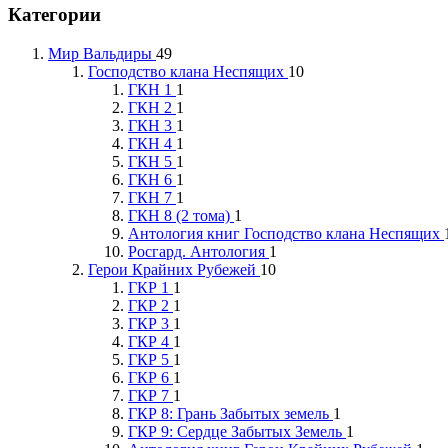
Категории
Мир Вальдиры
49
Господство клана Неспящих
10
ГКН 1
1
ГКН 2
1
ГКН 3
1
ГКН 4
1
ГКН 5
1
ГКН 6
1
ГКН 7
1
ГКН 8 (2 тома)
1
Антология книг Господство клана Неспящих
Росгард. Антология
1
Герои Крайних Рубежей
10
ГКР 1
1
ГКР 2
1
ГКР 3
1
ГКР 4
1
ГКР 5
1
ГКР 6
1
ГКР 7
1
ГКР 8: Грань Забытых земель
1
ГКР 9: Сердце Забытых Земель
1