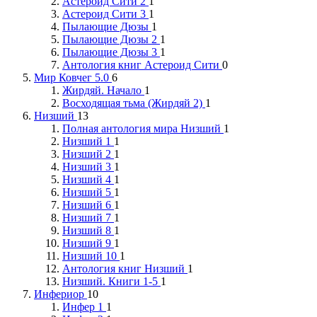
Астероид Сити 2
1
Астероид Сити 3
1
Пылающие Дюзы
1
Пылающие Дюзы 2
1
Пылающие Дюзы 3
1
Антология книг Астероид Сити
0
Мир Ковчег 5.0
6
Жирдяй. Начало
1
Восходящая тьма (Жирдяй 2)
1
Низший
13
Полная антология мира Низший
1
Низший 1
1
Низший 2
1
Низший 3
1
Низший 4
1
Низший 5
1
Низший 6
1
Низший 7
1
Низший 8
1
Низший 9
1
Низший 10
1
Антология книг Низший
1
Низший. Книги 1-5
1
Инфериор
10
Инфер 1
1