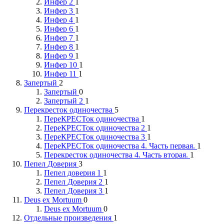
Инфер 2
1
Инфер 3
1
Инфер 4
1
Инфер 6
1
Инфер 7
1
Инфер 8
1
Инфер 9
1
Инфер 10
1
Инфер 11
1
Запертый
2
Запертый
0
Запертый 2
1
Перекресток одиночества
5
ПереКРЕСТок одиночества
1
ПереКРЕСТок одиночества 2
1
ПереКРЕСТок одиночества 3
1
ПереКРЕСТок одиночества 4. Часть первая.
1
Перекресток одиночества 4. Часть вторая.
1
Пепел Доверия
3
Пепел доверия 1
1
Пепел Доверия 2
1
Пепел Доверия 3
1
Deus ex Mortuum
0
Deus ex Mortuum
0
Отдельные произведения
1