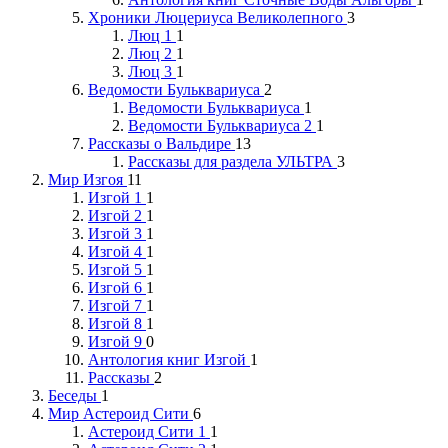
Хроники Люцериуса Великолепного
3
Люц 1
1
Люц 2
1
Люц 3
1
Ведомости Бульквариуса
2
Ведомости Бульквариуса
1
Ведомости Бульквариуса 2
1
Рассказы о Вальдире
13
Рассказы для раздела УЛЬТРА
3
Мир Изгоя
11
Изгой 1
1
Изгой 2
1
Изгой 3
1
Изгой 4
1
Изгой 5
1
Изгой 6
1
Изгой 7
1
Изгой 8
1
Изгой 9
0
Антология книг Изгой
1
Рассказы
2
Беседы
1
Мир Астероид Сити
6
Астероид Сити 1
1