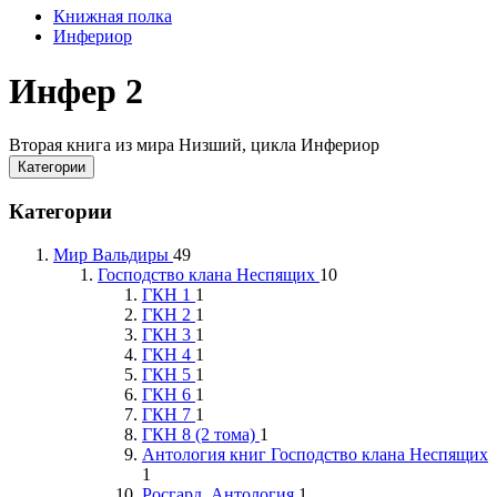
Книжная полка
Инфериор
Инфер 2
Вторая книга из мира Низший, цикла Инфериор
Категории
Категории
Мир Вальдиры
49
Господство клана Неспящих
10
ГКН 1
1
ГКН 2
1
ГКН 3
1
ГКН 4
1
ГКН 5
1
ГКН 6
1
ГКН 7
1
ГКН 8 (2 тома)
1
Антология книг Господство клана Неспящих
1
Росгард. Антология
1