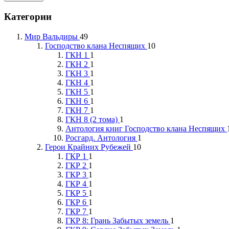
Категории
Мир Вальдиры
49
Господство клана Неспящих
10
ГКН 1
1
ГКН 2
1
ГКН 3
1
ГКН 4
1
ГКН 5
1
ГКН 6
1
ГКН 7
1
ГКН 8 (2 тома)
1
Антология книг Господство клана Неспящих
Росгард. Антология
1
Герои Крайних Рубежей
10
ГКР 1
1
ГКР 2
1
ГКР 3
1
ГКР 4
1
ГКР 5
1
ГКР 6
1
ГКР 7
1
ГКР 8: Грань Забытых земель
1