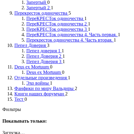
Запертый
0
Запертый 2
1
Перекресток одиночества
5
ПереКРЕСТок одиночества
1
ПереКРЕСТок одиночества 2
1
ПереКРЕСТок одиночества 3
1
ПереКРЕСТок одиночества 4. Часть первая.
1
Перекресток одиночества 4. Часть вторая.
1
Пепел Доверия
3
Пепел доверия 1
1
Пепел Доверия 2
1
Пепел Доверия 3
1
Deus ex Mortuum
0
Deus ex Mortuum
0
Отдельные произведения
1
Эхо войны
1
Фанфики по миру Вальдиры
2
Книги наших форумчан
2
Тест
0
Фильтры
Показывать только:
Загрузка…