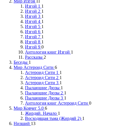
Мир Изгоя
11
Изгой 1
1
Изгой 2
1
Изгой 3
1
Изгой 4
1
Изгой 5
1
Изгой 6
1
Изгой 7
1
Изгой 8
1
Изгой 9
0
Антология книг Изгой
1
Рассказы
2
Беседы
1
Мир Астероид Сити
6
Астероид Сити 1
1
Астероид Сити 2
1
Астероид Сити 3
1
Пылающие Дюзы
1
Пылающие Дюзы 2
1
Пылающие Дюзы 3
1
Антология книг Астероид Сити
0
Мир Ковчег 5.0
6
Жирдяй. Начало
1
Восходящая тьма (Жирдяй 2)
1
Низший
13