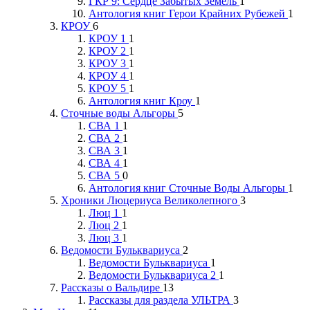
ГКР 9: Сердце Забытых Земель
1
Антология книг Герои Крайних Рубежей
1
КРОУ
6
КРОУ 1
1
КРОУ 2
1
КРОУ 3
1
КРОУ 4
1
КРОУ 5
1
Антология книг Кроу
1
Сточные воды Альгоры
5
СВА 1
1
СВА 2
1
СВА 3
1
СВА 4
1
СВА 5
0
Антология книг Сточные Воды Альгоры
1
Хроники Люцериуса Великолепного
3
Люц 1
1
Люц 2
1
Люц 3
1
Ведомости Бульквариуса
2
Ведомости Бульквариуса
1
Ведомости Бульквариуса 2
1
Рассказы о Вальдире
13
Рассказы для раздела УЛЬТРА
3