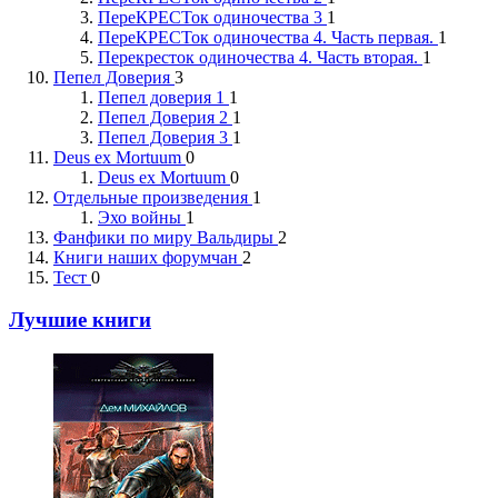
ПереКРЕСТок одиночества 3
1
ПереКРЕСТок одиночества 4. Часть первая.
1
Перекресток одиночества 4. Часть вторая.
1
Пепел Доверия
3
Пепел доверия 1
1
Пепел Доверия 2
1
Пепел Доверия 3
1
Deus ex Mortuum
0
Deus ex Mortuum
0
Отдельные произведения
1
Эхо войны
1
Фанфики по миру Вальдиры
2
Книги наших форумчан
2
Тест
0
Лучшие книги