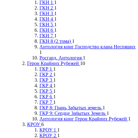
ГКН 1
1
ГКН 2
1
ГКН 3
1
ГКН 4
1
ГКН 5
1
ГКН 6
1
ГКН 7
1
ГКН 8 (2 тома)
1
Антология книг Господство клана Неспящих
1
Росгард. Антология
1
Герои Крайних Рубежей
10
ГКР 1
1
ГКР 2
1
ГКР 3
1
ГКР 4
1
ГКР 5
1
ГКР 6
1
ГКР 7
1
ГКР 8: Грань Забытых земель
1
ГКР 9: Сердце Забытых Земель
1
Антология книг Герои Крайних Рубежей
1
КРОУ
6
КРОУ 1
1
КРОУ 2
1