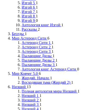
Изгой 5
1
Изгой 6
1
Изгой 7
1
Изгой 8
1
Изгой 9
0
Антология книг Изгой
1
Рассказы
2
Беседы
1
Мир Астероид Сити
6
Астероид Сити 1
1
Астероид Сити 2
1
Астероид Сити 3
1
Пылающие Дюзы
1
Пылающие Дюзы 2
1
Пылающие Дюзы 3
1
Антология книг Астероид Сити
0
Мир Ковчег 5.0
6
Жирдяй. Начало
1
Восходящая тьма (Жирдяй 2)
1
Низший
13
Полная антология мира Низший
1
Низший 1
1
Низший 2
1
Низший 3
1
Низший 4
1