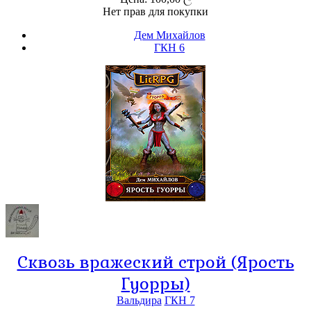
Нет прав для покупки
Дем Михайлов
ГКН 6
Сквозь вражеский строй (Ярость
Гуорры)
Вальдира
ГКН 7