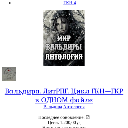
ГКН 4
Вальдира. ЛитРПГ. Цикл ГКН—ГКР
в ОДНОМ файле
Вальдира
Антология
Последнее обновление: ☑
Цена: 1.200,00 ල
Нет прав для покупки