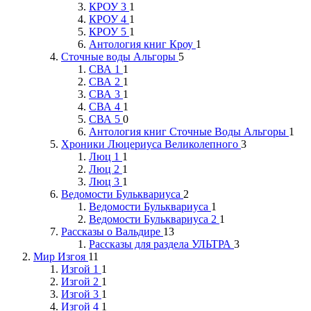
КРОУ 3
1
КРОУ 4
1
КРОУ 5
1
Антология книг Кроу
1
Сточные воды Альгоры
5
СВА 1
1
СВА 2
1
СВА 3
1
СВА 4
1
СВА 5
0
Антология книг Сточные Воды Альгоры
1
Хроники Люцериуса Великолепного
3
Люц 1
1
Люц 2
1
Люц 3
1
Ведомости Бульквариуса
2
Ведомости Бульквариуса
1
Ведомости Бульквариуса 2
1
Рассказы о Вальдире
13
Рассказы для раздела УЛЬТРА
3
Мир Изгоя
11
Изгой 1
1
Изгой 2
1
Изгой 3
1
Изгой 4
1