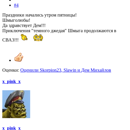
#4
Праздники начались утром пятницы!
Шмыголюбы!
Да здравствует Дем!!!
Приключения "темного джедая" Шмыга продолжаются в
СВА3!!!
Оценки:
Оценили
Skorpion23
,
Slawin
и
Дем Михайлов
x_pink_x
x_pink_x