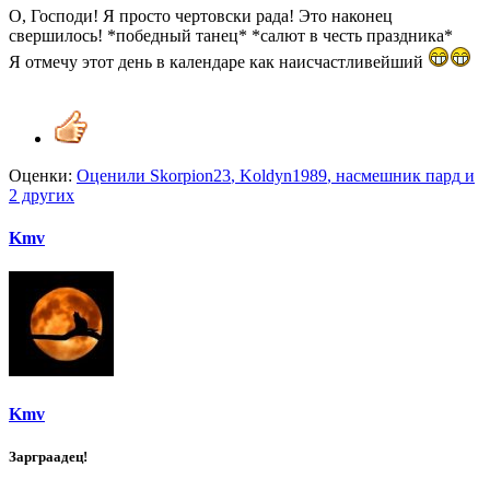
О, Господи! Я просто чертовски рада! Это наконец
свершилось! *победный танец* *салют в честь праздника*
Я отмечу этот день в календаре как наисчастливейший
Оценки:
Оценили
Skorpion23
,
Koldyn1989
,
насмешник пард
и
2 других
Kmv
Kmv
Зарграадец!