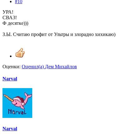
#10
УРА!
СВА3!
Ф десятке)))
З.Ы. Считаю профит от Ультры и злорадно хихикаю)
Оценки:
Оценил(а)
Дем Михайлов
Narval
Narval