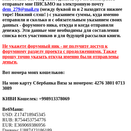
отправьте мне ПИСЬМО на электронную почту
dem_279@mail.ru
(между буквой m и 2 находится нижнее
тире! Нижний слэш! ) с указанием суммы, куда именно
отправили и сколько и с обязательным указанием своих
данных - форумного ника, откуда и когда отправили
денежку. Эти данные мне необходимы для составления
списка всех участников и для будущей рассылки книги.
Не укажете форумный ник - не получите доступ к
форумному разделу проекта с продолжениями. Также
прошу точно указать откуда именно были отправлены
деньги.
Вот номера моих кошельков:
На мою карту Сбербанка Виза за номером: 4276 3801 0713
3089
КИВИ Кошелек: +998913378069
ВебМани:
USD: Z174718945345
RUB: R754453754776
EUR: E369069386956
Гривны: U887423186189