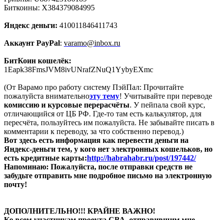
Биткоины: X384379084995
Яндекс деньги:
410011846411743
Аккаунт PayPal
:
varamo@inbox.ru
БитКоин кошелёк:
1Eapk38FmsJVM8ivUNrafZNuQ1YybyEXmc
(От Варамо про работу систему ПэйПал: Прочитайте
пожалуйста внимательно
эту тему
! Учитывайте при переводе
комиссию и курсовые перерасчёты
. У пейпала свой курс,
отличающийся от ЦБ РФ. Где-то там есть калькулятор, для
пересчёта, пользуйтесь им пожалуйста. Не забывайте писать в
комментарии к переводу, за что собственно перевод.)
Вот здесь есть информация как перевести деньги на
Яндекс-деньги тем, у кого нет электронных кошельков, но
есть кредитные карты:
http://habrahabr.ru/post/197442/
Напоминаю: Пожалуйста, после отправки средств не
забудьте отправить мне подробное письмо на электронную
почту!
ДОПОЛНИТЕЛЬНО!!! КРАЙНЕ ВАЖНО!
Ко всем участникам проекта СВА, отправившим мне