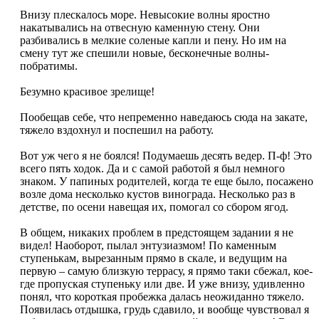
Внизу плескалось море. Невысокие волны яростно
накатывались на отвесную каменную стену. Они
разбивались в мелкие соленые капли и пену. Но им на
смену тут же спешили новые, бесконечные волны-
побратимы.
Безумно красивое зрелище!
Пообещав себе, что непременно наведаюсь сюда на закате,
тяжело вздохнул и поспешил на работу.
Вот уж чего я не боялся! Подумаешь десять ведер. П-ф! Это
всего пять ходок. Да и с самой работой я был немного
знаком. У папиных родителей, когда те еще было, посажено
возле дома несколько кустов винограда. Несколько раз в
детстве, по осени навещая их, помогал со сбором ягод.
В общем, никаких проблем в предстоящем задании я не
видел! Наоборот, пылал энтузиазмом! По каменным
ступенькам, вырезанным прямо в скале, и ведущим на
первую – самую близкую террасу, я прямо таки сбежал, кое-
где пропуская ступеньку или две. И уже внизу, удивленно
понял, что короткая пробежка далась неожиданно тяжело.
Появилась отдышка, грудь сдавило, и вообще чувствовал я