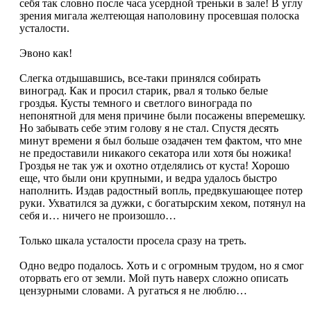
себя так словно после часа усердной треньки в зале! В углу
зрения мигала желтеющая наполовину просевшая полоска
усталости.
Эвоно как!
Слегка отдышавшись, все-таки принялся собирать
виноград. Как и просил старик, рвал я только белые
гроздья. Кусты темного и светлого винограда по
непонятной для меня причине были посажены вперемешку.
Но забывать себе этим голову я не стал. Спустя десять
минут времени я был больше озадачен тем фактом, что мне
не предоставили никакого секатора или хотя бы ножика!
Гроздья не так уж и охотно отделялись от куста! Хорошо
еще, что были они крупными, и ведра удалось быстро
наполнить. Издав радостный вопль, предвкушающее потер
руки. Ухватился за дужки, с богатырским хеком, потянул на
себя и… ничего не произошло…
Только шкала усталости просела сразу на треть.
Одно ведро подалось. Хоть и с огромным трудом, но я смог
оторвать его от земли. Мой путь наверх сложно описать
цензурными словами. А ругаться я не люблю…