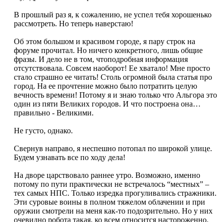
В прошлый раз я, к сожалению, не успел тебя хорошенько
рассмотреть. Но теперь наверстаю!
Об этом большом и красивом городе, я пару строк на
форуме прочитал. Но ничего конкретного, лишь общие
фразы. И дело не в том, чтоподробная информация
отсутствовала. Совсем наоборот! Ее хватало! Мне просто
стало страшно ее читать! Столь огромной была статья про
город. На ее прочтение можно было потратить целую
вечность времени! Потому я и знаю только что Альгора это
один из пяти Великих городов. И что построена она…
правильно - Великими.
Не густо, однако.
Свернув направо, я неспешно потопал по широкой улице.
Будем узнавать все по ходу дела!
На дворе царствовало раннее утро. Возможно, именно
потому по пути практически не встречалось “местных” –
тех самых НПС. Только изредка прогуливались стражники.
Эти суровые воины в полном тяжелом облачении и при
оружии смотрели на меня как-то подозрительно. Но у них
очевидно робота такая, ко всем относится настороженно.