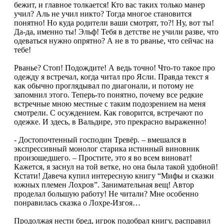
бежит, и главное толкается! Кто вас таких только манер
учил? Аль не учил никто? Тогда многое становится
понятно! Но куда родители ваши смотрят, то?! Ну, вот ты!
Да-да, именно ты! Эльф! Тебя в детстве не учили разве, что
одеваться нужно опрятно? А не в то рванье, что сейчас на
тебе!
Рванье? Стоп! Подождите! А ведь точно! Что-то такое про
одежду я встречал, когда читал про Ясли. Правда текст я
как обычно проглядывал по диагонали, и потому не
запомнил этого. Теперь-то понятно, почему все редкие
встречные мною местные с таким подозрением на меня
смотрели. С осуждением. Как говорится, встречают по
одежке. И здесь, в Вальдире, это прекрасно выраженно!
- Достопочтенный господин Тревёр. – вмешался в
экспрессивный монолог старика истинный виновник
произошедшего. – Простите, это я во всем виноват!
Кажется, я заснул на той ветке, но она была такой удобной!
Кстати! Давеча купил интересную книгу “Мифы и сказки
южных племен Лохров”. Занимательная вещ! Автор
проделал большую работу! Не читали? Мне особенно
понравилась сказка о Лохре-Изгоя…
Продолжая нести бред, игрок подобрал книгу, расправил