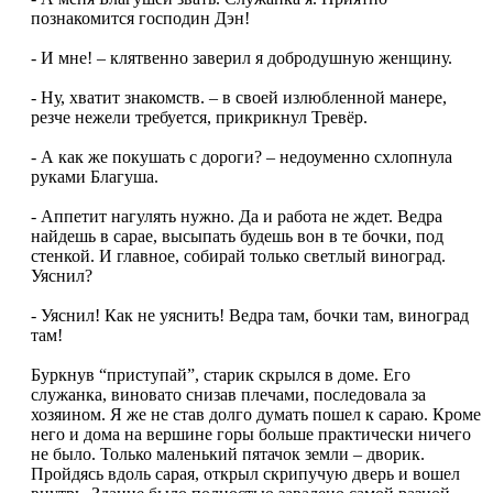
познакомится господин Дэн!
- И мне! – клятвенно заверил я добродушную женщину.
- Ну, хватит знакомств. – в своей излюбленной манере,
резче нежели требуется, прикрикнул Тревёр.
- А как же покушать с дороги? – недоуменно схлопнула
руками Благуша.
- Аппетит нагулять нужно. Да и работа не ждет. Ведра
найдешь в сарае, высыпать будешь вон в те бочки, под
стенкой. И главное, собирай только светлый виноград.
Уяснил?
- Уяснил! Как не уяснить! Ведра там, бочки там, виноград
там!
Буркнув “приступай”, старик скрылся в доме. Его
служанка, виновато снизав плечами, последовала за
хозяином. Я же не став долго думать пошел к сараю. Кроме
него и дома на вершине горы больше практически ничего
не было. Только маленький пятачок земли – дворик.
Пройдясь вдоль сарая, открыл скрипучую дверь и вошел