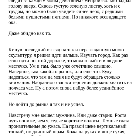
следит за каждым моим действием? Непроизвольно задрал
голову вверх. Сквозь густую зеленую листву, хоть и с
трудом, но можно было увидеть синее небо, с редкими
белыми пушистыми пятнами. Но никакого всевидящего
ока.
Даже обидно как-то.
Кинув последний взгляд на так и неразгаданную мною
скульптуру, я решил идти дальше. Изучать город. Как раз
если идти по этой дорожке, то можно выйти в людное
местечко. Ум и гам, было уже отчётливо слышно.
Наверное, там какой-то рынок, или еще что. Буду
надеяться, что там на меня не будут обращать столько
внимания. Набранного запаса терпения должно хватить на
полчаса час. Ну а потом снова найду более уединённое
местечко.
Но дойти до рынка я так и не успел.
Навстречу мне вышел мужчина. Или даже старик. Роста
чуть пониже, чем я, седые короткие волосы. Темные глаза
пронзительные до ужаса. На правой щеке вертикальный
тонкий, но длинный шрам. Кожа на руках и лице сухая,