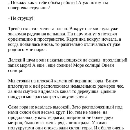
- Покажу как я тебе объём работы! А уж потом ты
наверняка струсишь!
- Не струшу!
Тревёр схватил меня за плечо. Вокруг нас мигнула уже
знакомая радужная вспышка. На пару минут я потерял
ориентацию в пространстве. Картинка вокруг исчезла, а
когда появилась вновь, то разительно отличалась от уже
родного мне парка.
Далекий шум волн накатывающихся на скалы, прохладный
запах моря! А еще.. еще солнце! Море солнца! Океан
солнца!
Мы стояли на плоской каменной вершине горы. Внизу
вплотную к ней расположился немаленьких размеров лес.
За ним смутно виднелась какая-то деревушка. Дальше
покуда я мог рассмотреть тянулись луга.
Сама гора не казалась высокой. Зато расположенный под
нами склон был весьма крут. Но, тем не менее, на
продольных, узких террасах, шириной не более двух
метров, были высажены ряды винограда. Узкими
полукругами они опоясывали склон горы. Их было очень