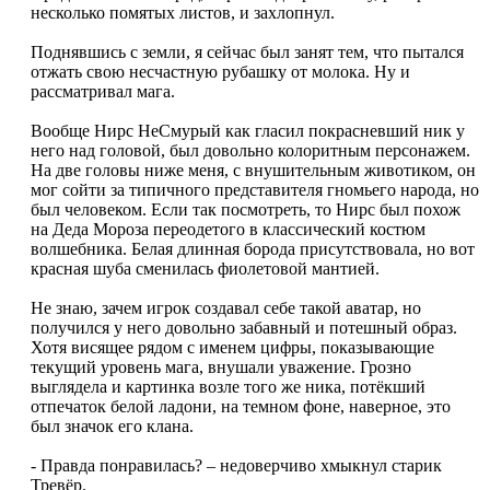
несколько помятых листов, и захлопнул.
Поднявшись с земли, я сейчас был занят тем, что пытался
отжать свою несчастную рубашку от молока. Ну и
рассматривал мага.
Вообще Нирс НеСмурый как гласил покрасневший ник у
него над головой, был довольно колоритным персонажем.
На две головы ниже меня, с внушительным животиком, он
мог сойти за типичного представителя гномьего народа, но
был человеком. Если так посмотреть, то Нирс был похож
на Деда Мороза переодетого в классический костюм
волшебника. Белая длинная борода присутствовала, но вот
красная шуба сменилась фиолетовой мантией.
Не знаю, зачем игрок создавал себе такой аватар, но
получился у него довольно забавный и потешный образ.
Хотя висящее рядом с именем цифры, показывающие
текущий уровень мага, внушали уважение. Грозно
выглядела и картинка возле того же ника, потёкший
отпечаток белой ладони, на темном фоне, наверное, это
был значок его клана.
- Правда понравилась? – недоверчиво хмыкнул старик
Тревёр.