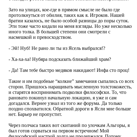
Зато на улицах, кое-где в прямом смысле не было где
протолкнуться от обилия, таких как я. Игроков. Нашей
братии казалось, не было особой разницы до поры суток.
Эти тоже часто кидали на меня взгляды. Но уже несколько
иного толка. В большей степени они смотрели с
насмешкой и превосходством.
- Эй! Нуб! Не рано ли ты из Ясель выбрался!?
- Ха-ха-ха! Нубяра подсказать ближайший храм?
- Да! Там тебе быстро медяков накидают! Инфа сто проц!
Такие и им подобные “колкие” замечания сыпались со всех
сторон. Пришлось наращивать мысленную толстокожесть,
и старятся воспринимать подколки философски. То, что
рановато покинул начальную локацию, я уже и сам
догадался. Вернее узнал из того же форума. Да только
поздно спохватился. Обратной дороги в Ясли мне больше
нет. Барьер не пропустит.
Через полчаса таких вот скитаний по улочкам Альгоры, я
был готов сорваться на первом встречном! Мой
философский настрой долго не продержался. Потому