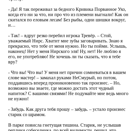
- Да! Я так переживал за бедного Кривика Порванное Ухо,
когда его ни за что, ни про что из племени выгнали! Как он
скитался по еловым лесам! Без рыбы, одни шишки вокруг,
и…
- Так! – вдруг резко перебил игрока Тревёр. – Стой,
уважаемый Нирс. Хватит мне зубы заговаривать. Знаю я
прекрасно, что тебе от меня нужно. Но ты пойми. Услышь,
наконец! Нет у меня Нирского эля! Ну, нет! Не люблю я
его, не употребляю! Не хочешь ли ты сказать, что я тебе
вру?
- Что вы! Что вы! У меня нет причин сомневаться в вашем
слове мастер! – замахал руками НеСмурый, но потом,
поддавшись вперед проникновенно так произнес. – Но,
возможно вы знаете, где можно достать этот чудный
напиток? С вашими связями! Не подумайте мне ведь много
не нужно!
- Забудь. Как друга тебя прошу – забудь. – устало произнес
старик со шрамом.
В парке повисла гнетущая тишина. Старик, не услышав
реплики собеседника, по всей видимости, решил, что