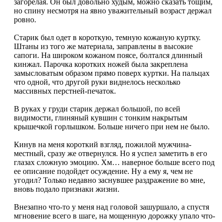
загорелая. Он был довольно худым, можно сказать тощим,
но спину несмотря на явно уважительный возраст держал
ровно.
Старик был одет в короткую, темную кожаную куртку.
Штаны из того же материала, заправлены в высокие
сапоги. На широком кожаном поясе, болтался длинный
кинжал. Парочка коротких ножей была закреплена
замысловатым образом прямо поверх куртки. На пальцах
что одной, что другой руки виднелось несколько
массивных перстней-печаток.
В руках у груди старик держал большой, по всей
видимости, глиняный кувшин с тонким накрытым
крышечкой горлышком. Больше ничего при нем не было.
Кинув на меня короткий взгляд, пожилой мужчина-
местный, сразу же отвернулся. Но я успел заметить в его
глазах сложную эмоцию. Хм… наверное больше всего под
ее описание подойдет осуждение. Ну а ему я, чем не
угодил? Только недавно заснувшее раздражение во мне,
вновь подало признаки жизни.
Внезапно что-то у меня над головой зашуршало, а спустя
мгновение всего в шаге, на мощенную дорожку упало что-