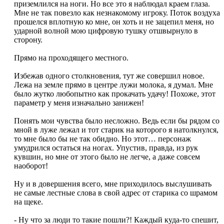
приземлился на ноги. Но все это я наблюдал краем глаза.
Мне не так повезло как незнакомому игроку. Поток воздуха
прошелся вплотную ко мне, он хоть и не зацепил меня, но
ударной волной мою цифровую тушку отшвырнуло в
сторону.
Прямо на проходящего местного.
Избежав одного столкновения, тут же совершил новое.
Лежа на земле прямо в центре лужи молока, я думал. Мне
было жутко любопытно как прокачать удачу! Похоже, этот
параметр у меня изначально занижен!
Понять мои чувства было несложно. Ведь если бы рядом со
мной в луже лежал и тот старик на которого я натолкнулся,
то мне было бы не так обидно. Но этот… персонаж
умудрился остаться на ногах. Упустив, правда, из рук
кувшин, но мне от этого было не легче, а даже совсем
наоборот!
Ну и в довершения всего, мне приходилось выслушивать
не самые лестные слова в свой адрес от старика со шрамом
на щеке.
- Ну что за люди то такие пошли?! Каждый куда-то спешит,