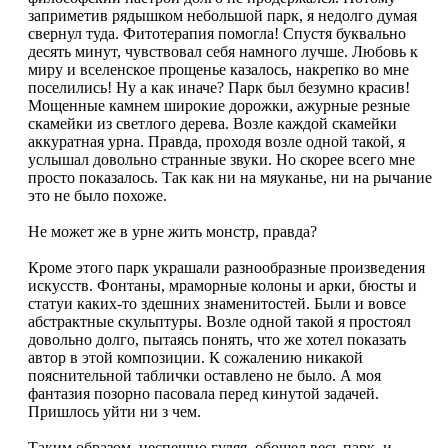
заприметив рядышком небольшой парк, я недолго думая
свернул туда. Фитотерапия помогла! Спустя буквально
десять минут, чувствовал себя намного лучше. Любовь к
миру и вселенское прощенье казалось, накрепко во мне
поселились! Ну а как иначе? Парк был безумно красив!
Мощенные камнем широкие дорожки, ажурные резные
скамейки из светлого дерева. Возле каждой скамейки
аккуратная урна. Правда, проходя возле одной такой, я
услышал довольно странные звуки. Но скорее всего мне
просто показалось. Так как ни на мяуканье, ни на рычание
это не было похоже.
Не может же в урне жить монстр, правда?
Кроме этого парк украшали разнообразные произведения
искусств. Фонтаны, мраморные колоны и арки, бюсты и
статуи каких-то здешних знаменитостей. Были и вовсе
абстрактные скульптуры. Возле одной такой я простоял
довольно долго, пытаясь понять, что же хотел показать
автор в этой композиции. К сожалению никакой
пояснительной таблички оставлено не было. А моя
фантазия позорно пасовала перед кинутой задачей.
Пришлось уйти ни з чем.
Таким образом, неспешно гуляя, обошел весь парк, и