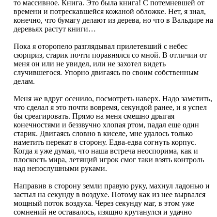
то массивное. Книга. Это была книга! С потемневшей от
времени и потрескавшейся кожаной обложке. Нет, я знал,
конечно, что бумагу делают из дерева, но что в Вальдире на
деревьях растут книги…
Пока я оторопело разглядывал прилетевший с небес
сюрприз, старик почти поравнялся со мной. В отличии от
меня он или не увидел, или не захотел видеть
случившегося. Упорно двигаясь по своим собственным
делам.
Меня же вдруг осенило, посмотреть наверх. Надо заметить,
что сделал я это почти вовремя, секундой ранее, и я успел
бы среагировать. Прямо на меня смешно дрыгая
конечностями и беззвучно хлопая ртом, падал еще один
старик. Двигаясь словно в киселе, мне удалось только
наметить перекат в сторону. Едва-едва согнуть корпус.
Когда я уже думал, что наша встреча неоспорима, как и
плоскость мира, летящий игрок смог таки взять контроль
над непослушными руками.
Направив в сторону земли правую руку, махнул ладонью и
застыл на секунду в воздухе. Потому как из нее вырвался
мощный поток воздуха. Через секунду маг, в этом уже
сомнений не оставалось, изящно крутанулся и удачно