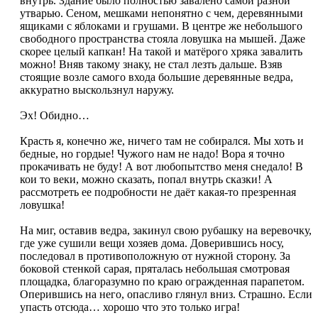
внутрь. Здание было полностью завалено самой разной
утварью. Сеном, мешками непонятно с чем, деревянными
ящиками с яблоками и грушами. В центре же небольшого
свободного пространства стояла ловушка на мышей. Даже
скорее целый капкан! На такой и матёрого хряка завалить
можно! Вняв такому знаку, не стал лезть дальше. Взяв
стоящие возле самого входа большие деревянные ведра,
аккуратно выскользнул наружу.
Эх! Обидно…
Красть я, конечно же, ничего там не собирался. Мы хоть и
бедные, но гордые! Чужого нам не надо! Вора я точно
прокачивать не буду! А вот любопытство меня снедало! В
кои то веки, можно сказать, попал внутрь сказки! А
рассмотреть ее подробности не даёт какая-то презренная
ловушка!
На миг, оставив ведра, закинул свою рубашку на веревочку,
где уже сушили вещи хозяев дома. Доверившись носу,
последовал в противоположную от нужной сторону. За
боковой стенкой сарая, пряталась небольшая смотровая
площадка, благоразумно по краю огражденная парапетом.
Оперившись на него, опасливо глянул вниз. Страшно. Если
упасть отсюда… хорошо что это только игра!