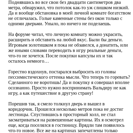
Поднявшись во все свои без двадцати сантиметров два
метра, обнаружил, что потолок как-то уж слишком низкий.
Да и вообще обстановка в моей личной комнате богатством
не отличалась. Голые каменные стены без окон только с
одними дверьми. Уныло, но ничего не поделаешь.
На форуме читал, что личную комнату можно украсить,
расширить и обставить на любой вкус. Были бы деньги.
Игровым золотишком я пока не обзавелся, а донатить, или
же иными словами переводить в игру реальные деньги,
что-то не хочется. После покупки капсулы их и так
осталось немного…
Горестно вздохнув, постарался выбросить из головы
пессимистического оттенка мысли. Что теперь то горевать?
Сделанного не воротишь! Да и покупку я совершал вполне
осознанно. Просто нужно воспринимать Вальдиру не как
игру, а как путешествие в другую страну!
Порешив так, я смело толкнул дверь и вышел в
коридорчик. Прошелся несколько метров пока не достиг
лестницы. Спустившись в просторный холл, не стал
засматриваться на развешенные картины. Их я осмотрел
еще, когда поселялся в гостиницу. Врядли там появилось
что-то новое. Все же на картинах запечатлены только