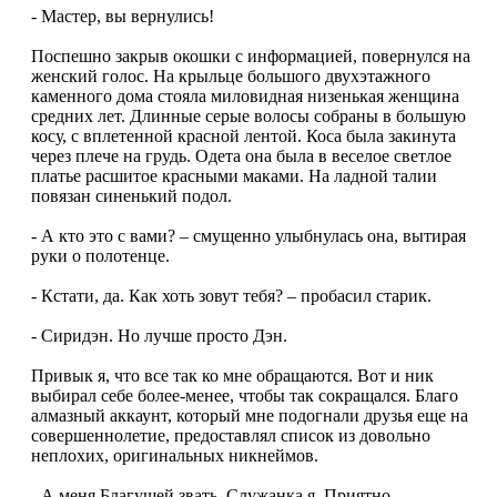
- Мастер, вы вернулись!
Поспешно закрыв окошки с информацией, повернулся на
женский голос. На крыльце большого двухэтажного
каменного дома стояла миловидная низенькая женщина
средних лет. Длинные серые волосы собраны в большую
косу, с вплетенной красной лентой. Коса была закинута
через плече на грудь. Одета она была в веселое светлое
платье расшитое красными маками. На ладной талии
повязан синенький подол.
- А кто это с вами? – смущенно улыбнулась она, вытирая
руки о полотенце.
- Кстати, да. Как хоть зовут тебя? – пробасил старик.
- Сиридэн. Но лучше просто Дэн.
Привык я, что все так ко мне обращаются. Вот и ник
выбирал себе более-менее, чтобы так сокращался. Благо
алмазный аккаунт, который мне подогнали друзья еще на
совершеннолетие, предоставлял список из довольно
неплохих, оригинальных никнеймов.
- А меня Благушей звать. Служанка я. Приятно