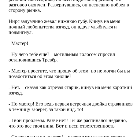
разговор окончен. Развернувшись, он неспешно побрел в
сторону рынка.
Нирс задумчиво жевал нижнюю губу. Кинув на меня
полный любопытства взгляд, он вдруг улыбнулся и
подмигнул.
- Мастер!
- Ну чего тебе еще? – могильным голосом спросил
остановившись Тревёр.
- Мастер простите, что прошу об этом, но не могли бы вы
позаботиться об этом юноше?
- Нет. – сказал как отрезал старик, кинув на меня короткий
взгляд.
- Но мастер! Его ведь первая встречная двойка стражников
в темницу заберет, за такой вид, то!
- Твои проблемы. Разве нет? Ты же распинался недавно,
что это все твоя вина. Вот и неси ответственность.
- Спешу я сильно, мастер! – с честными глазами соврал