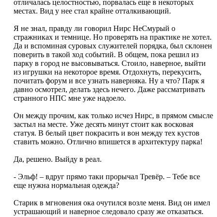
отличалась целостностью, порвалась еще в некоторых
местах. Вид у нее стал крайне отталкивающий.
Я не знал, правду ли говорил Нирс НеСмурый о
стражниках и темнице. Но проверять на практике не хотел.
Да и вспоминая суровых служителей порядка, был склонен
поверить в такой ход событий. В общем, пока решил из
парку в город не высовываться. Стоило, наверное, выйти
из игрушки на некоторое время. Отдохнуть, перекусить,
почитать форум и все узнать наверняка. Ну а что? Парк я
давно осмотрел, делать здесь нечего. Даже рассматривать
странного НПС мне уже надоело.
Он между прочим, как только исчез Нирс, в прямом смысле
застыл на месте. Уже десять минут стоит как восковая
статуя. В белый цвет покрасить и вон между тех кустов
ставить можно. Отлично впишется в архитектуру парка!
Да, решено. Выйду в реал.
- Эльф! – вдруг прямо таки прорычал Тревёр. – Тебе все
еще нужна нормальная одежда?
Старик в мгновения ока очутился возле меня. Вид он имел
устрашающий и наверное следовало сразу же отказаться.