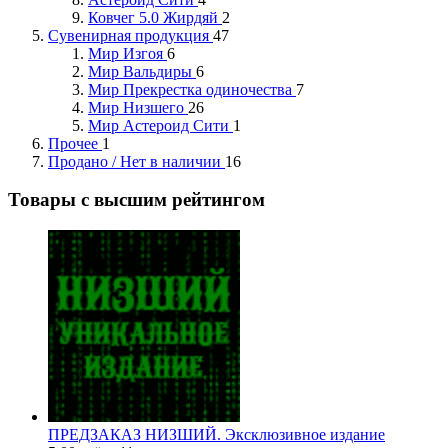
Ковчег 5.0 Жирдяй
2
Сувенирная продукция
47
Мир Изгоя
6
Мир Вальдиры
6
Мир Прекрестка одиночества
7
Мир Низшего
26
Мир Астероид Сити
1
Прочее
1
Продано / Нет в наличии
16
Товары с высшим рейтингом
ПРЕДЗАКАЗ
НИЗШИЙ. Эксклюзивное издание