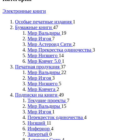
Электронные книги
Особые печатные издания
1
Бумажные книги
47
Мир Вальдиры
19
Мир Изгоя
7
Мир Астероид Сити
2
Мир Прекрестка одиночества
3
Мир Низшего
14
Мир Ковчег 5.0
1
Печатная продукция
37
Мир Вальдиры
22
Мир Изгоя
3
Мир Низшего
5
Мир Ковчега
2
Подписки на книги
49
Текущие проекты
7
Мир Вальдиры
15
Мир Изгоя
1
Перекресток одиночества
4
Низший
11
Инфериор
4
Запертый
0
Астероид Сити
4