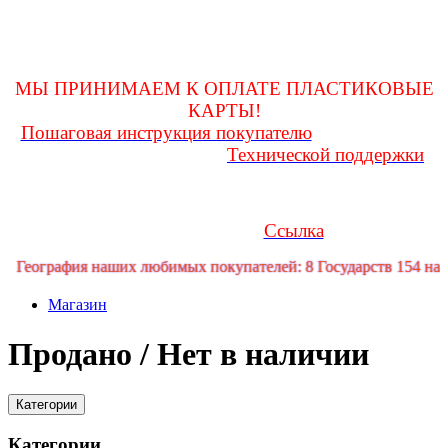
оформления покупки и до получения ее на почте, заглядывать
в личную переписку
для возможности получения и(или) уточнения какой-либо
информации!
МЫ ПРИНИМАЕМ К ОПЛАТЕ ПЛАСТИКОВЫЕ
КАРТЫ!
Пошаговая инструкция покупателю
Любые вопросы
Технической поддержки
Вам поможет решить служба
форума
Если у Вас возникли трудности или проблемы, Вы можете
обратиться за помощью в телеграмм канал технической
Ссылка
поддержки форума:
рафия наших любимых покупателей: 8 Государств 154 населенн
Магазин
Продано / Нет в наличии
Категории
Категории