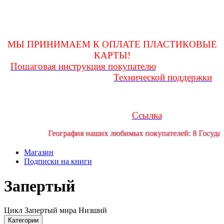
оформления покупки и до получения ее на почте, заглядывать
в личную переписку
для возможности получения и(или) уточнения какой-либо
информации!
МЫ ПРИНИМАЕМ К ОПЛАТЕ ПЛАСТИКОВЫЕ
КАРТЫ!
Пошаговая инструкция покупателю
Любые вопросы
Технической поддержки
Вам поможет решить служба
форума
Если у Вас возникли трудности или проблемы, Вы можете
обратиться за помощью в телеграмм канал технической
Ссылка
поддержки форума:
География наших любимых покупателей: 8 Государс
Магазин
Подписки на книги
Запертый
Цикл Запертый мира Низший
Категории