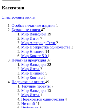
Категории
Электронные книги
Особые печатные издания
1
Бумажные книги
47
Мир Вальдиры
19
Мир Изгоя
7
Мир Астероид Сити
2
Мир Прекрестка одиночества
3
Мир Низшего
14
Мир Ковчег 5.0
1
Печатная продукция
37
Мир Вальдиры
22
Мир Изгоя
3
Мир Низшего
5
Мир Ковчега
2
Подписки на книги
49
Текущие проекты
7
Мир Вальдиры
15
Мир Изгоя
1
Перекресток одиночества
4
Низший
11
Инфериор
4