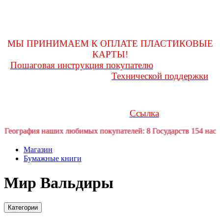
оформления покупки и до получения ее на почте, заглядывать
в личную переписку
для возможности получения и(или) уточнения какой-либо
информации!
МЫ ПРИНИМАЕМ К ОПЛАТЕ ПЛАСТИКОВЫЕ
КАРТЫ!
Пошаговая инструкция покупателю
Любые вопросы
Технической поддержки
Вам поможет решить служба
форума
Если у Вас возникли трудности или проблемы, Вы можете
обратиться за помощью в телеграмм канал технической
Ссылка
поддержки форума:
фия наших любимых покупателей: 8 Государств 154 населенных
Магазин
Бумажные книги
Мир Вальдиры
Категории