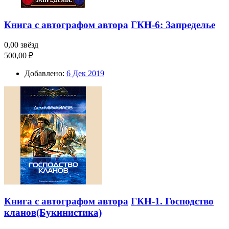
Книга с автографом автора
ГКН-6: Запределье
0,00 звёзд
500,00 ₽
Добавлено:
6 Дек 2019
Книга с автографом автора
ГКН-1. Господство
кланов(Букинистика)