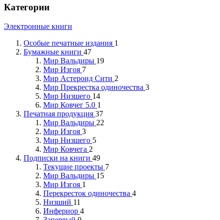
Категории
Электронные книги
Особые печатные издания
1
Бумажные книги
47
Мир Вальдиры
19
Мир Изгоя
7
Мир Астероид Сити
2
Мир Прекрестка одиночества
3
Мир Низшего
14
Мир Ковчег 5.0
1
Печатная продукция
37
Мир Вальдиры
22
Мир Изгоя
3
Мир Низшего
5
Мир Ковчега
2
Подписки на книги
49
Текущие проекты
7
Мир Вальдиры
15
Мир Изгоя
1
Перекресток одиночества
4
Низший
11
Инфериор
4
Запертый
0