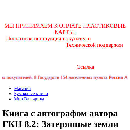
оформления покупки и до получения ее на почте, заглядывать
в личную переписку
для возможности получения и(или) уточнения какой-либо
информации!
МЫ ПРИНИМАЕМ К ОПЛАТЕ ПЛАСТИКОВЫЕ
КАРТЫ!
Пошаговая инструкция покупателю
Любые вопросы
Технической поддержки
Вам поможет решить служба
форума
Если у Вас возникли трудности или проблемы, Вы можете
обратиться за помощью в телеграмм канал технической
Ссылка
поддержки форума:
покупателей: 8 Государств 154 населенных пункта
Россия
Армав
Магазин
Бумажные книги
Мир Вальдиры
Книга с автографом автора
ГКН 8.2: Затерянные земли