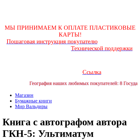
оформления покупки и до получения ее на почте, заглядывать
в личную переписку
для возможности получения и(или) уточнения какой-либо
информации!
МЫ ПРИНИМАЕМ К ОПЛАТЕ ПЛАСТИКОВЫЕ
КАРТЫ!
Пошаговая инструкция покупателю
Любые вопросы
Технической поддержки
Вам поможет решить служба
форума
Если у Вас возникли трудности или проблемы, Вы можете
обратиться за помощью в телеграмм канал технической
Ссылка
поддержки форума:
География наших любимых покупателей: 8 Государст
Магазин
Бумажные книги
Мир Вальдиры
Книга с автографом автора
ГКН-5: Ультиматум