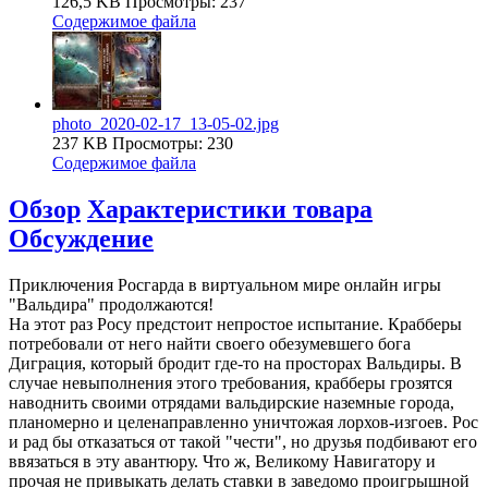
126,5 KB
Просмотры: 237
Содержимое файла
photo_2020-02-17_13-05-02.jpg
237 KB
Просмотры: 230
Содержимое файла
Обзор
Характеристики товара
Обсуждение
Приключения Росгарда в виртуальном мире онлайн игры
"Вальдира" продолжаются!
На этот раз Росу предстоит непростое испытание. Крабберы
потребовали от него найти своего обезумевшего бога
Диграция, который бродит где-то на просторах Вальдиры. В
случае невыполнения этого требования, крабберы грозятся
наводнить своими отрядами вальдирские наземные города,
планомерно и целенаправленно уничтожая лорхов-изгоев. Рос
и рад бы отказаться от такой "чести", но друзья подбивают его
ввязаться в эту авантюру. Что ж, Великому Навигатору и
прочая не привыкать делать ставки в заведомо проигрышной