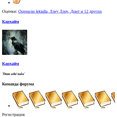
Оценки:
Оценили
lekialla
,
Ллеу Ллоу
,
Донт
и 12 других
Кархайм
Кархайм
'Dum adu'nala'
Команда форума
Регистрация