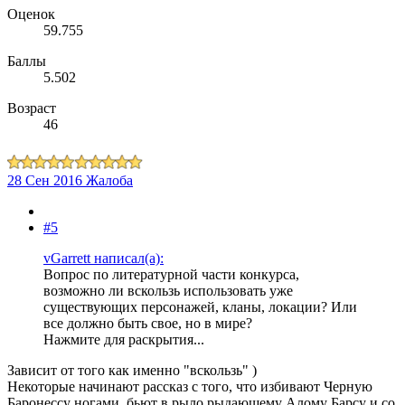
Оценок
59.755
Баллы
5.502
Возраст
46
28 Сен 2016
Жалоба
#5
vGarrett написал(а):
Вопрос по литературной части конкурса,
возможно ли вскользь использовать уже
существующих персонажей, кланы, локации? Или
все должно быть свое, но в мире?
Нажмите для раскрытия...
Зависит от того как именно "вскользь" )
Некоторые начинают рассказ с того, что избивают Черную
Баронессу ногами, бьют в рыло рыдающему Алому Барсу и со