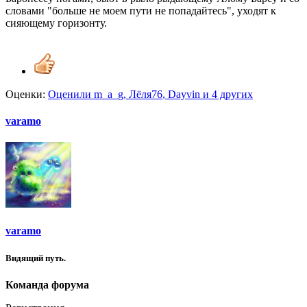
словами "больше не моем пути не попадайтесь", уходят к
сияющему горизонту.
Оценки:
Оценили
m_a_g
,
Лёля76
,
Dayvin
и 4 других
varamo
varamo
Видящий путь.
Команда форума