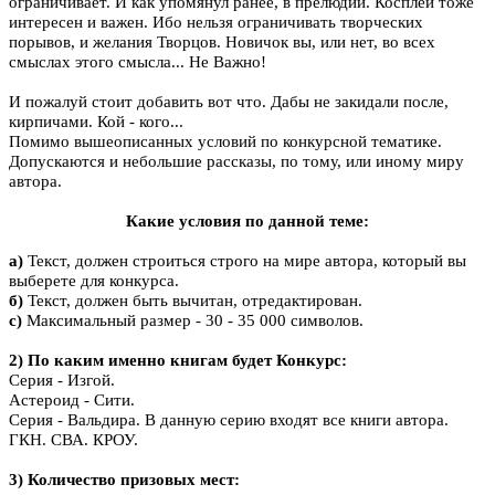
ограничивает. И как упомянул ранее, в прелюдии. Косплей тоже
интересен и важен. Ибо нельзя ограничивать творческих
порывов, и желания Творцов. Новичок вы, или нет, во всех
смыслах этого смысла... Не Важно!
И пожалуй стоит добавить вот что. Дабы не закидали после,
кирпичами. Кой - кого...
Помимо вышеописанных условий по конкурсной тематике.
Допускаются и небольшие рассказы, по тому, или иному миру
автора.
Какие условия по данной теме:
а)
Текст, должен строиться строго на мире автора, который вы
выберете для конкурса.
б)
Текст, должен быть вычитан, отредактирован.
с)
Максимальный размер - 30 - 35 000 символов.
2)
По каким именно книгам будет Конкурс:
Серия - Изгой.
Астероид - Сити.
Серия - Вальдира. В данную серию входят все книги автора.
ГКН. СВА. КРОУ.
3)
Количество призовых мест: