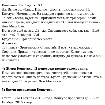
Внимание. Их будет - 10
!
Да. Вы не ошиблись. Именно - Десять призовых мест. На.
Каждую. Номинацию. На каждую серию, по книгам автора.
То есть, всего, будет 30 - призовых мест, на три серии. Какие
именно Призы, ожидают победителей? О, вам поведает лично -
Дем Михайлов.
Но, и это ещё не всё. Да - да. Спрашиваете себя, как так... Ещё
что - то? Я говорю - Да!
Будут ещё - Три призовых места.
А именно:
Три приза - Зрительских Симпатий. И вот тут вас ожидает
Сюрприз. Призы интересные, и не простые. Какие именно,
позвольте умолчать и сохранить интригу до финала. Но вам они
понравятся.
4)
Жюри Конкурса. И непосредственно голосование:
Помимо голосования среди вас, читателей, поклонников и
просто гостей нашего портала. Будет Судейская Коллегия. Кто в
неё войдёт? Это решит Дем Михайлов.
5)
Время проведения Конкурса:
Старт 1 - го Октября 2016 - года. Конкурс продлится до 25 - го
Ноября. 2016 - года.