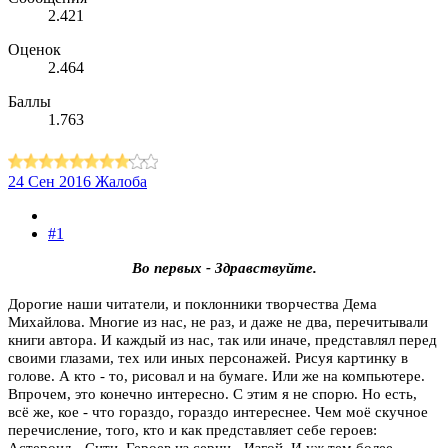
2.421
Оценок
2.464
Баллы
1.763
24 Сен 2016
Жалоба
#1
Во первых - Здравствуйте.
Дорогие наши читатели, и поклонники творчества Дема
Михайлова. Многие из нас, не раз, и даже не два, перечитывали
книги автора. И каждый из нас, так или иначе, представлял перед
своими глазами, тех или иных персонажей. Рисуя картинку в
голове. А кто - то, рисовал и на бумаге. Или же на компьютере.
Впрочем, это конечно интересно. С этим я не спорю. Но есть,
всё же, кое - что гораздо, гораздо интереснее. Чем моё скучное
перечисление, того, кто и как представляет себе героев:
Астероид - Сити. Героев из серии - Изгой. И уж тем более,