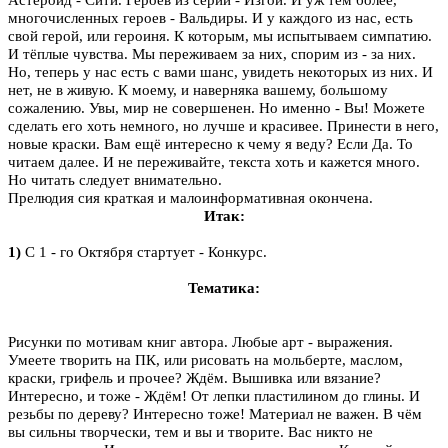
многочисленных героев - Вальдиры. И у каждого из нас, есть
свой герой, или героиня. К которым, мы испытываем симпатию.
И тёплые чувства. Мы переживаем за них, спорим из - за них.
Но, теперь у нас есть с вами шанс, увидеть некоторых из них. И
нет, не в живую. К моему, и наверняка вашему, большому
сожалению. Увы, мир не совершенен. Но именно - Вы! Можете
сделать его хоть немного, но лучше и красивее. Принести в него,
новые краски. Вам ещё интересно к чему я веду? Если Да. То
читаем далее. И не переживайте, текста хоть и кажется много.
Но читать следует внимательно.
Прелюдия сия краткая и малоинформативная окончена.
Итак:
1)
С 1 - го Октября стартует - Конкурс.
Тематика:
Рисунки по мотивам книг автора. Любые арт - выражения.
Умеете творить на ПК, или рисовать на мольберте, маслом,
краски, грифель и прочее? Ждём. Вышивка или вязание?
Интересно, и тоже - Ждём! От лепки пластилином до глины. И
резьбы по дереву? Интересно тоже! Материал не важен. В чём
вы сильны творчески, тем и вы и творите. Вас никто не