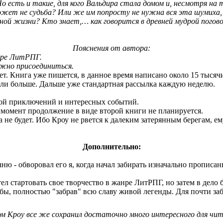
. Но есть и такие, для кого Вальдира стала домом и, несмотря н
 Может не судьба? Или же им попросту не нужна вся эта шумиха
ой жизни? Кто знает,… как говорится в древней мудрой погово
Пояснения от автора:
анре ЛитРПГ.
жно присоединиться.
т. Книга уже пишется, в данное время написано около 15 тысячи
или больше. Дальше уже стандартная рассылка каждую неделю.
кой приключений и интересных событий.
 момент продолжение в виде второй книги не планируется.
а не будет. Ибо Кроу не рвется к далеким затерянным берегам, е
Дополнительно:
ню - обворовал его я, когда начал забирать изначально пропис
отел стартовать свое творчество в жанре ЛитРПГ, но затем в дел
ьбы, полностью "забрав" всю славу живой легенды. Для почти з
м Кроу все же сохранил достаточно много интересного для чит