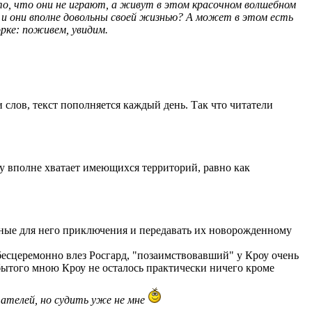
а то, что они не играют, а живут в этом красочном волшебном
, и они вполне довольны своей жизнью? А может в этом есть
рке: поживем, увидим.
 слов, текст пополняется каждый день. Так что читатели
му вполне хватает имеющихся территорий, равно как
анные для него приключения и передавать их новорожденному
о бесцеремонно влез Росгард, "позаимствовавший" у Кроу очень
абытого мною Кроу не осталось практически ничего кроме
ателей, но судить уже не мне