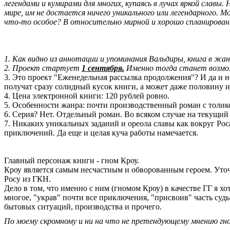
легендами и кумирами для многих, купаясь в лучах яркой славы
мире, им не достается ничего уникального или легендарного.
что-то особое? В относительно мирной и хорошо спланированн
1. Как видно из аннотации и упоминания Вальдиры, книга в ж
2. Проект стартует
1 сентября.
Именно тогда станет возмо
3. Это проект "Еженедельная рассылка продолжения"? И да и не
получат сразу солидный кусок книги, а может даже половину 
4. Цена электронной книги: 120 рублей ровно.
5. Особенности жанра: почти производственный роман с толи
6. Серия? Нет. Отдельный роман. Во всяком случае на текущий
7. Никаких уникальных заданий и ореола славы как вокруг Рос
приключений. Да еще и целая куча работы намечается.
Главный персонаж книги - гном Кроу.
Кроу является самым несчастным и обворованным героем. Уточ
Росу из ГКН.
Дело в том, что именно с ним (гномом Кроу) в качестве ГГ я х
многое, "украв" почти все приключения, "присвоив" часть суд
бытовых ситуаций, производства и прочего.
По моему скромному и ни на что не претендующему мнению гно