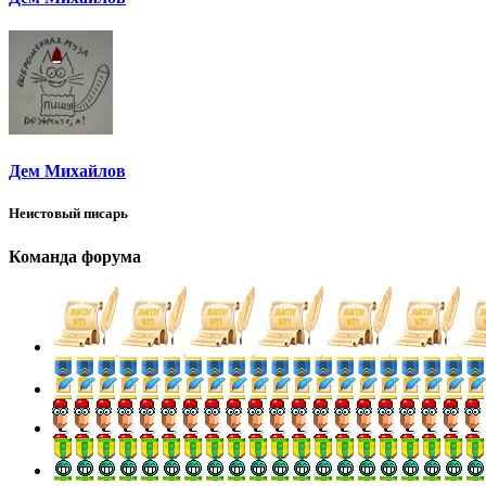
Дем Михайлов
Неистовый писарь
Команда форума