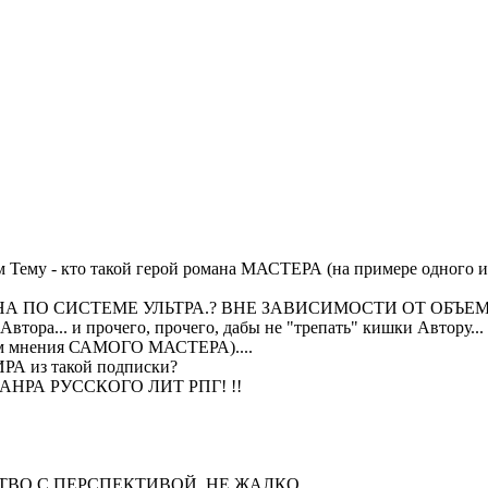
м Тему - кто такой герой романа МАСТЕРА (на примере одного
АЙЛОВНА ПО СИСТЕМЕ УЛЬТРА.? ВНЕ ЗАВИСИМОСТИ ОТ О
... и прочего, прочего, дабы не "трепать" кишки Автору...
ом мнения САМОГО МАСТЕРА)....
ИРА из такой подписки?
ЖАНРА РУССКОГО ЛИТ РПГ! !!
ОРЧЕСТВО С ПЕРСПЕКТИВОЙ, НЕ ЖАЛКО