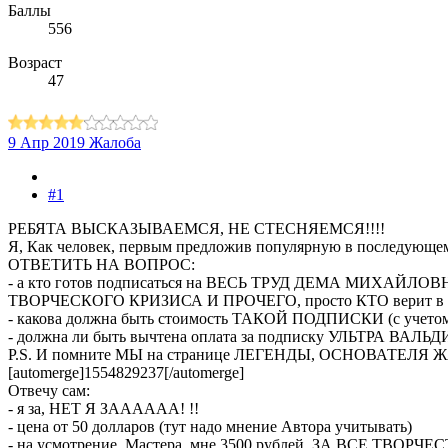
Баллы
556
Возраст
47
9 Апр 2019
Жалоба
#1
РЕБЯТА ВЫСКАЗЫВАЕМСЯ, НЕ СТЕСНЯЕМСЯ!!!!
Я, Как человек, первым предложив популярную в последующе
ОТВЕТИТЬ НА ВОПРОС:
- а кто готов подписаться на ВЕСЬ ТРУД ДЕМА МИХ
ТВОРЧЕСКОГО КРИЗИСА И ПРОЧЕГО, просто КТО верит в Автора
- какова должна быть стоимость ТАКОЙ ПОДПИСКИ (с учет
- должна ли быть вычтена оплата за подписку УЛЬТРА ВАЛЬД
P.S. И помните МЫ на странице ЛЕГЕНДЫ, ОСНОВАТЕЛЯ 
[automerge]1554829237[/automerge]
Отвечу сам:
- я за, НЕТ Я ЗАААААА! !!
- цена от 50 долларов (тут надо мнение Автора учитывать)
- на усмотрение, Мастера, мне 3500 рублей, ЗА ВСЕ ТВ