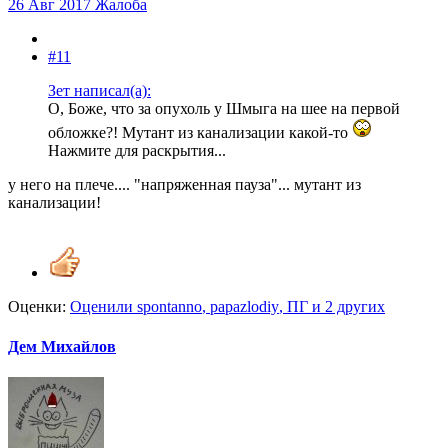
26 Авг 2017
Жалоба
#11
Зет написал(а):
О, Боже, что за опухоль у Шмыга на шее на первой
обложке?! Мутант из канализации какой-то
Нажмите для раскрытия...
у него на плече.... "напряженная пауза"... мутант из
канализации!
Оценки:
Оценили
spontanno
,
papazlodiy
,
ПГ
и 2 других
Дем Михайлов