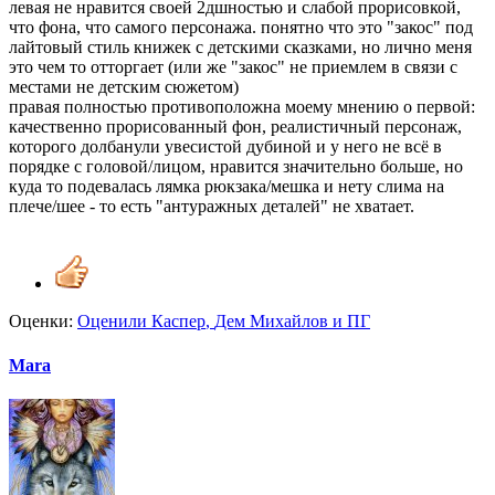
левая не нравится своей 2дшностью и слабой прорисовкой,
что фона, что самого персонажа. понятно что это "закос" под
лайтовый стиль книжек с детскими сказками, но лично меня
это чем то отторгает (или же "закос" не приемлем в связи с
местами не детским сюжетом)
правая полностью противоположна моему мнению о первой:
качественно прорисованный фон, реалистичный персонаж,
которого долбанули увесистой дубиной и у него не всё в
порядке с головой/лицом, нравится значительно больше, но
куда то подевалась лямка рюкзака/мешка и нету слима на
плече/шее - то есть "антуражных деталей" не хватает.
Оценки:
Оценили
Каспер
,
Дем Михайлов
и
ПГ
Mara