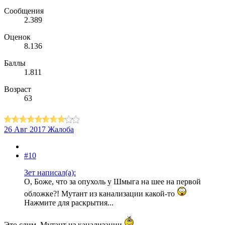
Сообщения
2.389
Оценок
8.136
Баллы
1.811
Возраст
63
26 Авг 2017
Жалоба
#10
Зет написал(а):
О, Боже, что за опухоль у Шмыга на шее на первой
обложке?! Мутант из канализации какой-то
Нажмите для раскрытия...
Это слим. Мутант из канализации.