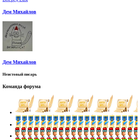
Дем Михайлов
Дем Михайлов
Неистовый писарь
Команда форума