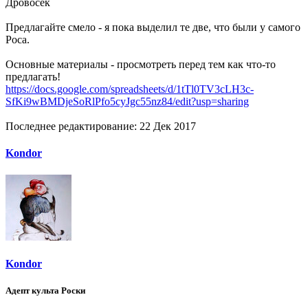
Дровосек
Предлагайте смело - я пока выделил те две, что были у самого
Роса.
Основные материалы - просмотреть перед тем как что-то
предлагать!
https://docs.google.com/spreadsheets/d/1tTl0TV3cLH3c-
SfKi9wBMDjeSoRlPfo5cyJgc55nz84/edit?usp=sharing
Последнее редактирование:
22 Дек 2017
Kondor
Kondor
Адепт культа Роски