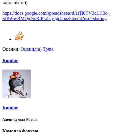
заполняем ))
https://docs.google.com/spreadsheets/d/1tTl0TV3cLH3c-
SfKi9wBMDjeSoRlPfo5cyJgc55nz84/edit?usp=sharing
Оценки:
Оценил(а)
Трям
Kondor
Kondor
Адепт культа Роски
Команда форума