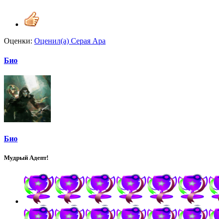
Оценки:
Оценил(а)
Серая Ара
Био
Био
Мудрый Адепт!