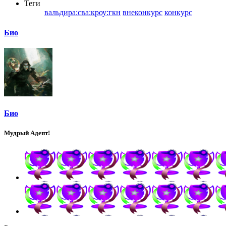
Теги
вальдира:сва:кроу:гкн
внеконкурс
конкурс
Био
Био
Мудрый Адепт!