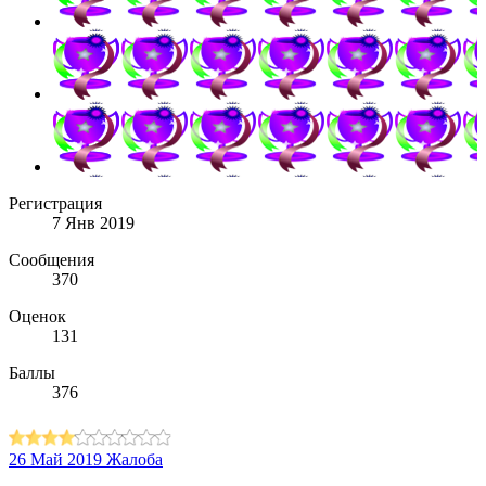
Регистрация
7 Янв 2019
Сообщения
370
Оценок
131
Баллы
376
26 Май 2019
Жалоба