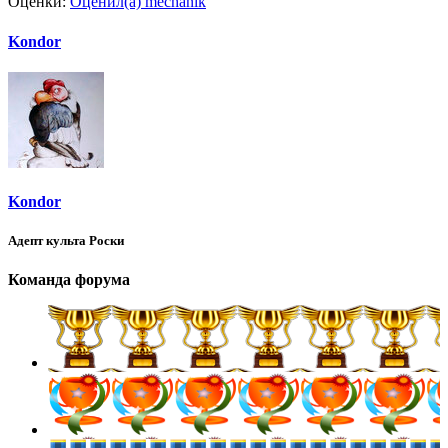
Оценки:
Оценил(а)
mechanik
Kondor
Kondor
Адепт культа Роски
Команда форума