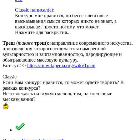
Classic написал(а):
Конкурс мне нравится, но бесит сленговые
высказывания смысл которых никто не знает, а
высказывает просто потому, что может.
Нажмите для раскрытия...
Треш
(
также
трэш
): направление современного искусства,
произведения которого отличаются намеренной
вульгарностью и заштампованностью, пародирующее и
обыгрывающее массовую культуру.
Вот тут->>
https://ru.wikipedia.org/wiki/Трэш
Classic
Если Вам конкурс нравится, то может будете творить? В
рамках конкурса?
Не отвлекаясь на всякую мелочь там, на сленговые
высказывания?