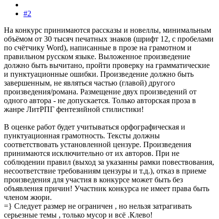
#2
На конкурс принимаются рассказы и новеллы, минимальным
объёмом от 30 тысяч печатных знаков (шрифт 12, с пробелами
по счётчику Word), написанные в прозе на грамотном и
правильном русском языке. Выложенное произведение
должно быть вычитано, пройти проверку на грамматические
и пунктуационные ошибки. Произведение должно быть
завершенным, не являться частью (главой) другого
произведения/романа. Размещение двух произведений от
одного автора - не допускается. Только авторская проза в
жанре ЛитРПГ фентезийной стилистики!
В оценке работ будет учитываться орфографическая и
пунктуационная грамотность. Тексты должны
соответствовать установленной цензуре. Произведения
принимаются исключительно от их авторов. При не
соблюдении правил (выход за указанны рамки повествования,
несоответствие требованиям цензуры и т.д.), отказ в приеме
произведения для участия в конкурсе может быть без
объявления причин! Участник конкурса не имеет права быть
членом жюри.
=} Следует размер не ограничен , но нельзя затрагивать
серьезные темы , только мусор и всё .Клево!