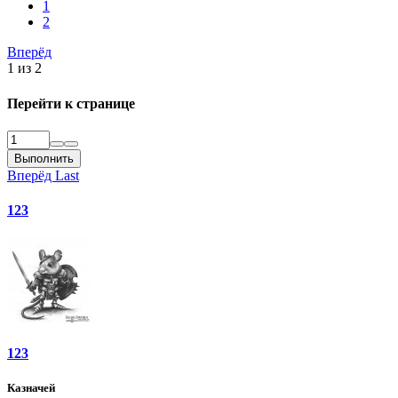
1
2
Вперёд
1 из 2
Перейти к странице
Выполнить
Вперёд
Last
123
123
Казначей