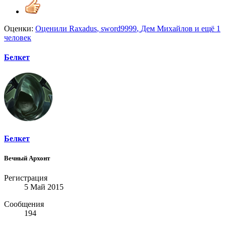
Оценки:
Оценили
Raxadus
,
sword9999
,
Дем Михайлов
и ещё 1
человек
Белкет
Белкет
Вечный Архонт
Регистрация
5 Май 2015
Сообщения
194