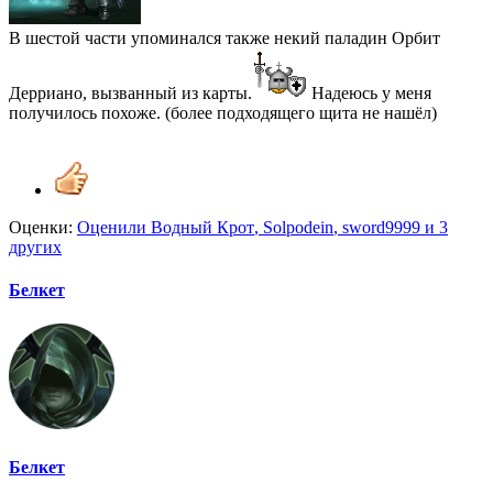
В шестой части упоминался также некий паладин Орбит
Дерриано, вызванный из карты.
Надеюсь у меня
получилось похоже. (более подходящего щита не нашёл)
Оценки:
Оценили
Водный Крот
,
Solpodein
,
sword9999
и 3
других
Белкет
Белкет