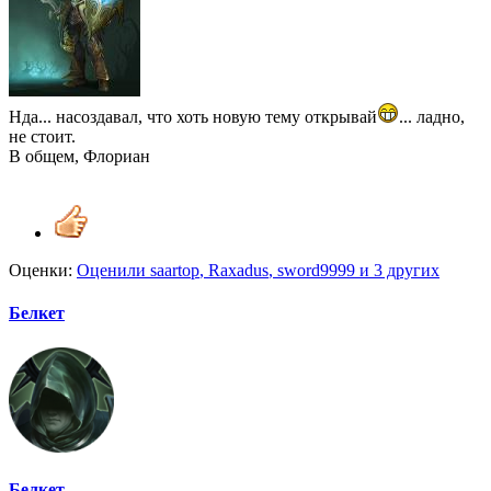
Нда... насоздавал, что хоть новую тему открывай
... ладно,
не стоит.
В общем, Флориан
Оценки:
Оценили
saartop
,
Raxadus
,
sword9999
и 3 других
Белкет
Белкет