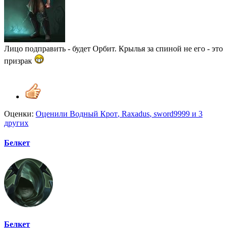
Лицо подправить - будет Орбит. Крылья за спиной не его - это
призрак
Оценки:
Оценили
Водный Крот
,
Raxadus
,
sword9999
и 3
других
Белкет
Белкет