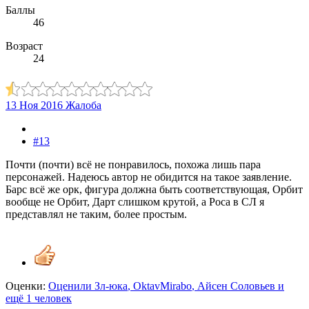
Баллы
46
Возраст
24
13 Ноя 2016
Жалоба
#13
Почти (почти) всё не понравилось, похожа лишь пара
персонажей. Надеюсь автор не обидится на такое заявление.
Барс всё же орк, фигура должна быть соответствующая, Орбит
вообще не Орбит, Дарт слишком крутой, а Роса в СЛ я
представлял не таким, более простым.
Оценки:
Оценили
Зл-юка
,
OktavMirabo
,
Айсен Соловьев
и
ещё 1 человек