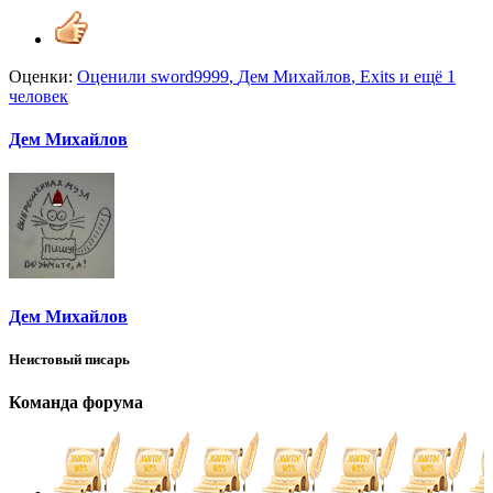
Оценки:
Оценили
sword9999
,
Дем Михайлов
,
Exits
и ещё 1
человек
Дем Михайлов
Дем Михайлов
Неистовый писарь
Команда форума