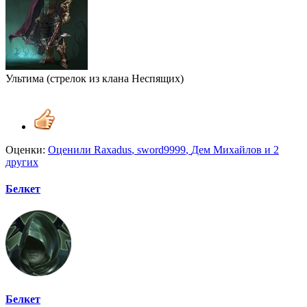
Ультима (стрелок из клана Неспящих)
Оценки:
Оценили
Raxadus
,
sword9999
,
Дем Михайлов
и 2
других
Белкет
Белкет