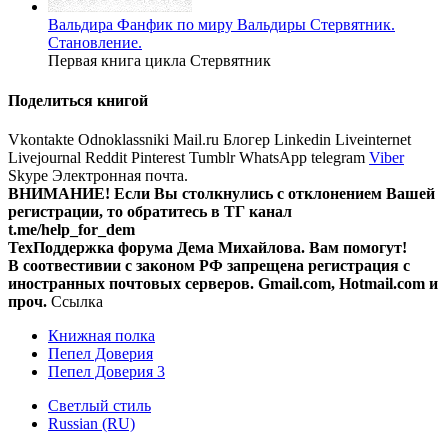
Вальдира
Фанфик по миру Вальдиры
Стервятник.
Становление.
Первая книга цикла Стервятник
Поделиться книгой
Vkontakte
Odnoklassniki
Mail.ru
Блогер
Linkedin
Liveinternet
Livejournal
Reddit
Pinterest
Tumblr
WhatsApp
telegram
Viber
Skype
Электронная почта.
ВНИМАНИЕ! Ecли Вы столкнулись с отклонением Вашей
регистрации, то обратитесь в ТГ канал
t.me/help_for_dem
ТехПоддержка форума Дема Михайлова. Вам помогут!
В соотвестивии с законом РФ запрещена регистрация с
иностранных почтовых серверов. Gmail.com, Hotmail.com и
проч.
Ссылка
Книжная полка
Пепел Доверия
Пепел Доверия 3
Светлый стиль
Russian (RU)