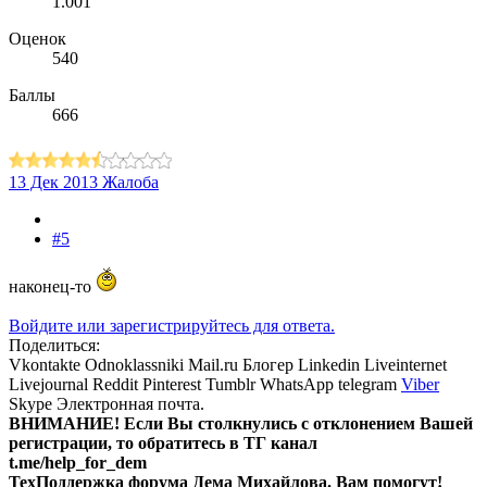
1.001
Оценок
540
Баллы
666
13 Дек 2013
Жалоба
#5
наконец-то
Войдите или зарегистрируйтесь для ответа.
Поделиться:
Vkontakte
Odnoklassniki
Mail.ru
Блогер
Linkedin
Liveinternet
Livejournal
Reddit
Pinterest
Tumblr
WhatsApp
telegram
Viber
Skype
Электронная почта.
ВНИМАНИЕ! Ecли Вы столкнулись с отклонением Вашей
регистрации, то обратитесь в ТГ канал
t.me/help_for_dem
ТехПоддержка форума Дема Михайлова. Вам помогут!