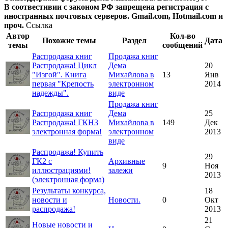
В соотвестивии с законом РФ запрещена регистрация с
иностранных почтовых серверов. Gmail.com, Hotmail.com и
проч.
Ссылка
Автор
Кол-во
Похожие темы
Раздел
Дата
темы
сообщений
Распродажа книг
Продажа книг
Распродажа! Цикл
Дема
20
"Изгой". Книга
Михайлова в
13
Янв
первая "Крепость
электронном
2014
надежды".
виде
Продажа книг
Распродажа книг
Дема
25
Распродажа! ГКН3
Михайлова в
149
Дек
электронная форма!
электронном
2013
виде
Распродажа! Купить
29
ГК2 с
Архивные
9
Ноя
иллюстрациями!
залежи
2013
(электронная форма)
Результаты конкурса,
18
новости и
Новости.
0
Окт
распродажа!
2013
21
Новые новости и