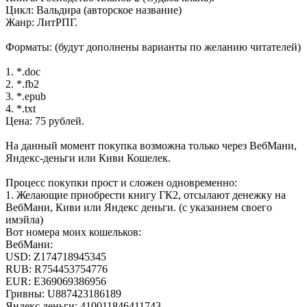
Цикл: Вальдира (авторское название)
Жанр: ЛитРПГ.
Форматы: (будут дополнены варианты по желанию читателей)
1. *.doc
2. *.fb2
3. *.epub
4. *.txt
Цена: 75 рублей.
На данный момент покупка возможна только через ВебМани,
Яндекс-деньги или Киви Кошелек.
Процесс покупки прост и сложен одновременно:
1. Желающие приобрести книгу ГК2, отсылают денежку на
ВебМани, Киви или Яндекс деньги. (с указанием своего
имэйла)
Вот номера моих кошельков:
ВебМани:
USD: Z174718945345
RUB: R754453754776
EUR: E369069386956
Гривны: U887423186189
Яндекс деньги: 410011846411743