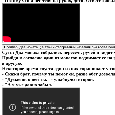
- Потому что я нес тебя на руках, дитя. Ответствовал
Спойлер:
Два монаха. ( в этой интерпретации названия она более пон
Суть: Два монаха собрались пересечь ручей и видят 
Прийдя к согласию один из монахов поднимает ее на р
в другую.
Некоторое время спустя один из них спрашивает у тог
- Скажи брат, почему ты помог ей, разве обет дозво
- "Думаешь о ней ты." - улыбнулся второй.
- "А я уже давно забыл."