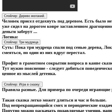
Спойлер:
Дерево желаний.
Человек присел отдохнуть под деревом. Есть было неч
уже сидел на дорогом ковре заставленном драгоценнос
деньги заберут ...
Логика:
Спойлер:
Три мудреца
Суть: Пока три мудреца спали под сенью дерева, Ло
смеяться, но один из них вдруг перестал.
Профит в грамотном сокрытии вопроса в канве сказк
Тут нужно пояснение - следует добиться поведенческ
ценное из мыслей детенка.
Спойлер:
Игра в сказку:
Правила разные. Для примера по очереди играющие 
Такая сказка легко может длиться и час и больше.
Под непрекращающийся смех и периодические озада
Попутно можно раскачать подавляемые умения, напр