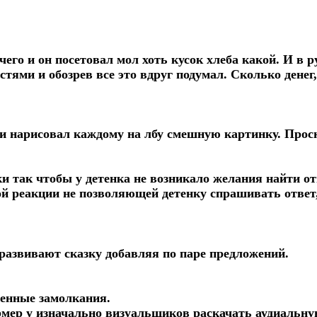
его и он посетовал мол хоть кусок хлеба какой. И в 
тями и обозрев все это вдруг подумал. Сколько денег,
ки нарисовал каждому на лбу смешную картинку. Прос
и так чтобы у детенка не возникало желания найти от
ой реакции не позволяющей детенку спрашивать ответ,
развивают сказку добавляя по паре предложений.
ченные замолкания.
мер у изначально визуальщиков раскачать аудиальну