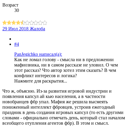
Возраст
30
29 Июл 2018
Жалоба
#4
PanJegichko написал(а):
Как не ломал голову - смысла ни в предложении
мафиозника, ни в самом рассказе не уловил. О чем
этот рассказ? Что автор хотел этим сказать? В чем
конфликт интересов и логика?
Нажмите для раскрытия...
Что ж, объясню. Из-за развития игровой индустрии и
появления капсул ай кью населения, а в частности
новобранцев фбр упал. Мафия же решила высмеять
пониженный интеллект фбровцев, устроив ежегодный
праздник в день создания игровых капсул (то есть другими
словами - официально отмечать день, который стал началом
всеобщего отупления агентов фбр). В этом и смысл.