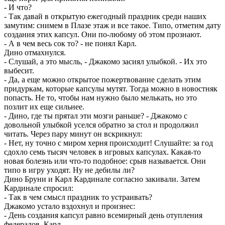
- И что?
- Так давай в открытую ежегодный праздник среди наших
замутим: снимем в Плазе этаж и все такое. Типо, отметим дату
создания этих капсул. Они по-любому об этом прознают.
- А в чем весь сок то? - не понял Карл.
Дино отмахнулся.
- Слушай, а это мысль, - Джакомо засиял улыбкой. - Их это
выбесит.
- Да, а еще можно открытое пожертвование сделать этим
придуркам, которые капсулы мутят. Тогда можно в новостняк
попасть. Не то, чтобы нам нужно было мелькать, но это
позлит их еще сильнее.
- Дино, где ты прятал эти мозги раньше? - Джакомо с
довольной улыбкой уселся обратно за стол и продолжил
читать. Через пару минут он вскрикнул:
- Нет, ну точно с миром херня происходит! Слушайте: за год
сдохло семь тысяч человек в игровых капсулах. Какая-то
новая болезнь или что-то подобное: срыв называется. Они
типо в игру уходят. Ну не дебилы ли?
Дино Бруни и Карл Кардинале согласно закивали. Затем
Кардинале спросил:
- Так в чем смысл праздник то устраивать?
Джакомо устало вздохнул и произнес:
- День создания капсул равно всемирный день отупления
федералов, Карл.