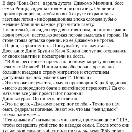
В баре "Бона-Вега" царила духота. Джакомо Манчини, босс
семьи Риццо, сидел за столом и читал газету. Он лично
проконтролировал, чтобы во всей округе сохранились
газетные лотки - информационная эпоха сломала зубы о
желание Манчини каждое утро читать газету.
Полнотелый, он сидел перед вентилятором, но пот все равно
валил ручьем: настолько жаркая погода выдалась в городе. На
столе стояла бутылка бренди, но ее Джакомо не трогал.
- Парни, - произнес он. - Послушайте, что вычитал...
Двое капо: Дино Бруни и Карл Кардинале тут же оторвались
от своих занятий и посмотрели на босса.
- "В Конгресс внесен проект по полному запрету визового
режима с Италией. Инициатива обоснована чрезмерно
большим въездом в страну мигрантов и отсутствием
доступных для них рабочих мест". Поняли?
- Это что же получается, - хмуро проговорил Карл Кардинале,
- моего двоюродного брата в контейнере перевозить? Да его
мать мне все уши проест! Вот подонки!
Дино закурил. Он ничего не ответил.
- Это не дело, - Джакомо вытер пот со лба. - Точно по нам
бьют, федералы поганые. Знают же, что мы "невидимок"
оттуда нанимаем...
"Невидимками" назывались мигранты, приезжающие в США,
чтобы совершить убийство по наводке семьи. После этого они
тут же возвращались обратно, и никто, включая ФБР, не мог