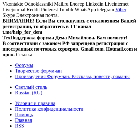
Vkontakte
Odnoklassniki
Mail.ru
Блогер
Linkedin
Liveinternet
Livejournal
Reddit
Pinterest
Tumblr
WhatsApp
telegram
Viber
Skype
Электронная почта.
ВНИМАНИЕ! Ecли Вы столкнулись с отклонением Вашей
регистрации, то обратитесь в ТГ канал
t.me/help_for_dem
ТехПоддержка форума Дема Михайлова. Вам помогут!
В соотвестивии с законом РФ запрещена регистрация с
иностранных почтовых серверов. Gmail.com, Hotmail.com и
проч.
Ссылка
Форумы
Творчество форумчан
Произведения Форумчан. Рассказы, повести, романы
Светлый стиль
Russian (RU)
Условия и правила
Политика конфиденциальности
Помощь
Главная
RSS