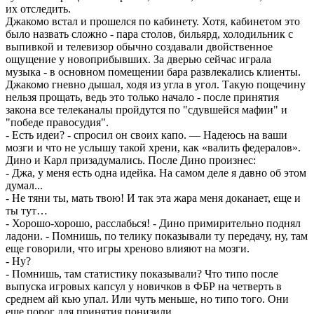
их отследить.
Джакомо встал и прошелся по кабинету. Хотя, кабинетом это
было назвать сложно - пара столов, бильярд, холодильник с
выпивкой и телевизор обычно создавали двойственное
ощущение у новоприбывших. За дверью сейчас играла
музыка - в основном помещении бара развлекались клиенты.
Джакомо гневно дышал, ходя из угла в угол. Такую пощечину
нельзя прощать, ведь это только начало - после принятия
закона все телеканалы пройдутся по "сдувшейся мафии" и
"победе правосудия".
- Есть идеи? - спросил он своих капо. — Надеюсь на ваши
мозги и что не услышу такой хрени, как «валить федералов».
Дино и Карл призадумались. После Дино произнес:
- Джа, у меня есть одна идейка. На самом деле я давно об этом
думал...
- Не тяни ты, мать твою! И так эта жара меня доканает, еще и
ты тут…
- Хорошо-хорошо, расслабься! - Дино примирительно поднял
ладони. - Помнишь, по телику показывали ту передачу, ну, там
еще говорили, что игры хреново влияют на мозги.
- Ну?
- Помнишь, там статистику показывали? Что типо после
выпуска игровых капсул у новичков в ФБР на четверть в
среднем ай кью упал. Или чуть меньше, но типо того. Они
еще порог для принятия понизили.