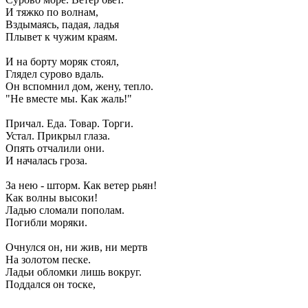
И тяжко по волнам,
Вздымаясь, падая, ладья
Плывет к чужим краям.
И на борту моряк стоял,
Глядел сурово вдаль.
Он вспомнил дом, жену, тепло.
"Не вместе мы. Как жаль!"
Причал. Еда. Товар. Торги.
Устал. Прикрыл глаза.
Опять отчалили они.
И началась гроза.
За нею - шторм. Как ветер рьян!
Как волны высоки!
Ладью сломали пополам.
Погибли моряки.
Очнулся он, ни жив, ни мертв
На золотом песке.
Ладьи обломки лишь вокруг.
Поддался он тоске,