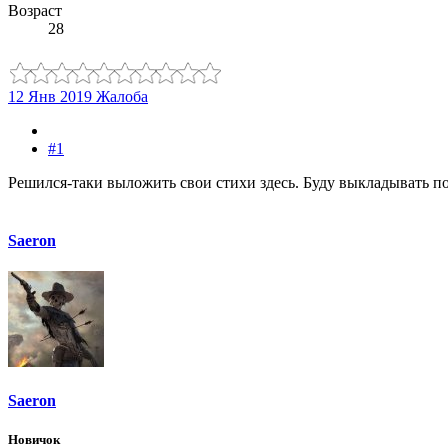
Возраст
28
12 Янв 2019
Жалоба
#1
Решился-таки выложить свои стихи здесь. Буду выкладывать по 
Saeron
Saeron
Новичок