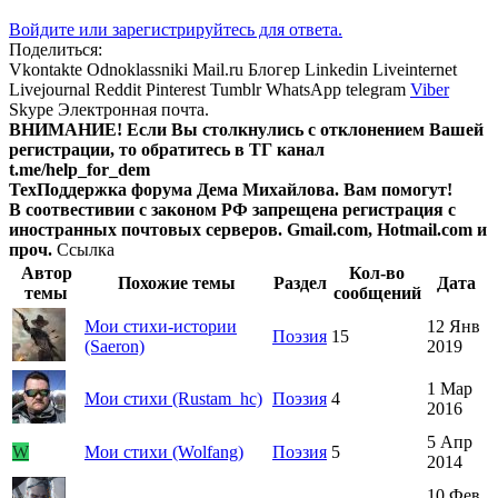
Войдите или зарегистрируйтесь для ответа.
Поделиться:
Vkontakte
Odnoklassniki
Mail.ru
Блогер
Linkedin
Liveinternet
Livejournal
Reddit
Pinterest
Tumblr
WhatsApp
telegram
Viber
Skype
Электронная почта.
ВНИМАНИЕ! Ecли Вы столкнулись с отклонением Вашей
регистрации, то обратитесь в ТГ канал
t.me/help_for_dem
ТехПоддержка форума Дема Михайлова. Вам помогут!
В соотвестивии с законом РФ запрещена регистрация с
иностранных почтовых серверов. Gmail.com, Hotmail.com и
проч.
Ссылка
Автор
Кол-во
Похожие темы
Раздел
Дата
темы
сообщений
Мои стихи-истории
12 Янв
Поэзия
15
(Saeron)
2019
1 Мар
Мои стихи (Rustam_hc)
Поэзия
4
2016
5 Апр
W
Мои стихи (Wolfang)
Поэзия
5
2014
10 Фев