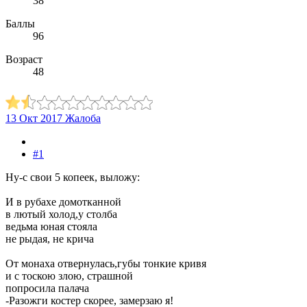
38
Баллы
96
Возраст
48
13 Окт 2017
Жалоба
#1
Ну-с свои 5 копеек, выложу:
И в рубахе домотканной
в лютый холод,у столба
ведьма юная стояла
не рыдая, не крича
От монаха отвернулась,губы тонкие кривя
и с тоскою злою, страшной
попросила палача
-Разожги костер скорее, замерзаю я!