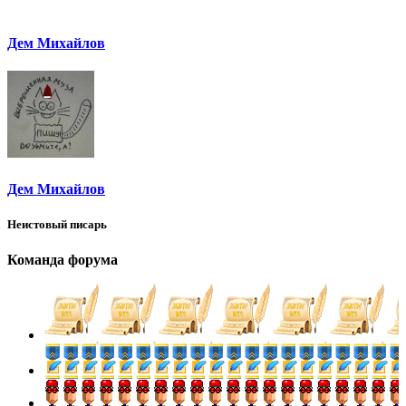
Дем Михайлов
Дем Михайлов
Неистовый писарь
Команда форума