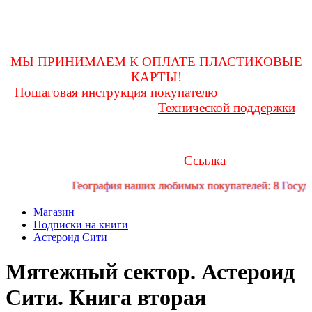
оформления покупки и до получения ее на почте, заглядывать
в личную переписку
для возможности получения и(или) уточнения какой-либо
информации!
МЫ ПРИНИМАЕМ К ОПЛАТЕ ПЛАСТИКОВЫЕ
КАРТЫ!
Пошаговая инструкция покупателю
Любые вопросы
Технической поддержки
Вам поможет решить служба
форума
Если у Вас возникли трудности или проблемы, Вы можете
обратиться за помощью в телеграмм канал технической
Ссылка
поддержки форума:
География наших любимых покупателей: 8 Государ
Магазин
Подписки на книги
Астероид Сити
Мятежный сектор. Астероид
Сити. Книга вторая