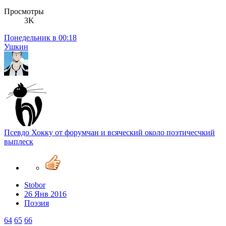
Просмотры
3K
Понедельник в 00:18
Ушкин
Псевдо Хокку от форумчан и всяческий около поэтичесчкий
выплеск
Stobor
26 Янв 2016
Поэзия
64
65
66