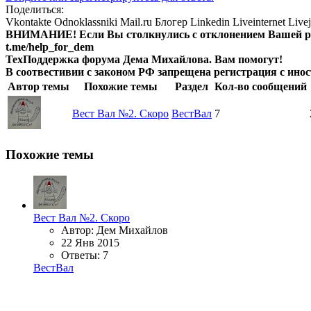
Поделиться:
Vkontakte
Odnoklassniki
Mail.ru
Блогер
Linkedin
Liveinternet
Live
ВНИМАНИЕ! Ecли Вы столкнулись с отклонением Вашей рег
t.me/help_for_dem
ТехПоддержка форума Дема Михайлова. Вам помогут!
В соотвестивии с законом РФ запрещена регистрация с инос
Автор темы
Похожие темы
Раздел
Кол-во сообщений
Вест Вал №2. Скоро
ВестВал
7
Похожие темы
Вест Вал №2. Скоро
Автор: Дем Михайлов
22 Янв 2015
Ответы: 7
ВестВал