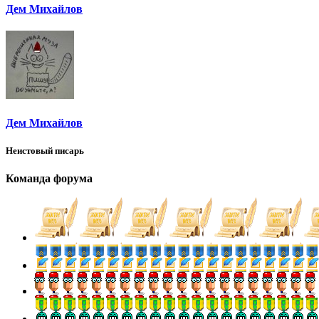
Дем Михайлов
Дем Михайлов
Неистовый писарь
Команда форума