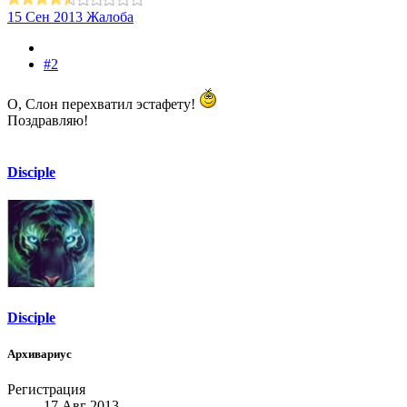
15 Сен 2013
Жалоба
#2
О, Слон перехватил эстафету!
Поздравляю!
Disciple
Disciple
Архивариус
Регистрация
17 Авг 2013