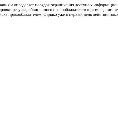
нования и определяет порядок ограничения доступа к информаци
овки ресурса, обвиненного правообладателем в размещении неле
иска правообладателем. Однако уже в первый день действия зак