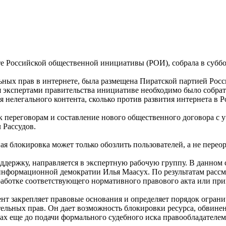
е Российской общественной инициативы (РОИ), собрала в субботу
ьных прав в интернете, была размещена Пиратской партией Росс
я экспертами правительства инициативе необходимо было собрат
 нелегального контента, сколько против развития интернета в Р
переговорам и составление нового общественного договора с уч
 Рассудов.
ая блокировка может только обозлить пользователей, а не перео
держку, направляется в экспертную рабочую группу. В данном с
информационной демократии Илья Маасух. По результатам рассм
зработке соответствующего нормативного правового акта или п
т закрепляет правовые основания и определяет порядок ограни
льных прав. Он дает возможность блокировки ресурса, обвинен
ах еще до подачи формального судебного иска правообладателем