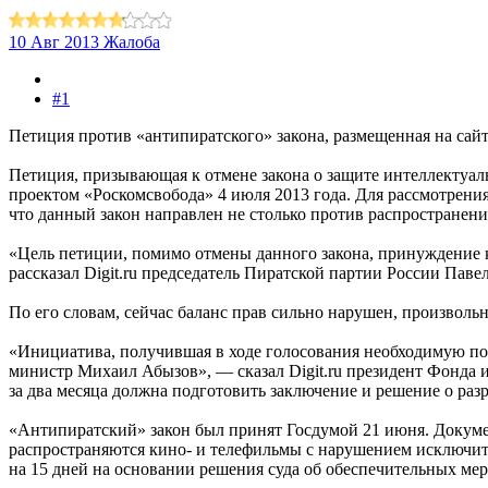
10 Авг 2013
Жалоба
#1
Петиция против «антипиратского» закона, размещенная на сайт
Петиция, призывающая к отмене закона о защите интеллектуал
проектом «Роскомсвобода» 4 июля 2013 года. Для рассмотрени
что данный закон направлен не столько против распространения
«Цель петиции, помимо отмены данного закона, принуждение к 
рассказал Digit.ru председатель Пиратской партии России Павел
По его словам, сейчас баланс прав сильно нарушен, произвольн
«Инициатива, получившая в ходе голосования необходимую под
министр Михаил Абызов», — сказал Digit.ru президент Фонда 
за два месяца должна подготовить заключение и решение о ра
«Антипиратский» закон был принят Госдумой 21 июня. Докумен
распространяются кино- и телефильмы с нарушением исключите
на 15 дней на основании решения суда об обеспечительных мер