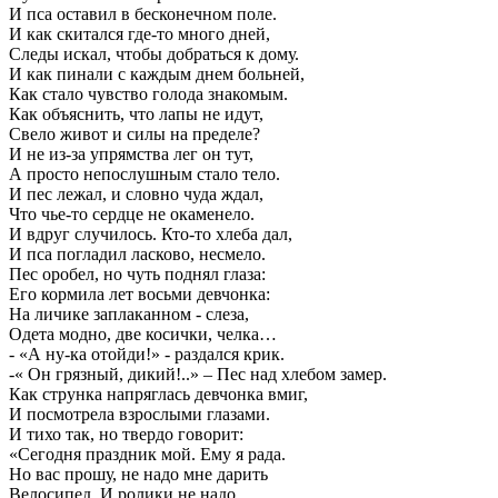
И пса оставил в бесконечном поле.
И как скитался где-то много дней,
Следы искал, чтобы добраться к дому.
И как пинали с каждым днем больней,
Как стало чувство голода знакомым.
Как объяснить, что лапы не идут,
Свело живот и силы на пределе?
И не из-за упрямства лег он тут,
А просто непослушным стало тело.
И пес лежал, и словно чуда ждал,
Что чье-то сердце не окаменело.
И вдруг случилось. Кто-то хлеба дал,
И пса погладил ласково, несмело.
Пес оробел, но чуть поднял глаза:
Его кормила лет восьми девчонка:
На личике заплаканном - слеза,
Одета модно, две косички, челка…
- «А ну-ка отойди!» - раздался крик.
-« Он грязный, дикий!..» – Пес над хлебом замер.
Как струнка напряглась девчонка вмиг,
И посмотрела взрослыми глазами.
И тихо так, но твердо говорит:
«Сегодня праздник мой. Ему я рада.
Но вас прошу, не надо мне дарить
Велосипед. И ролики не надо.