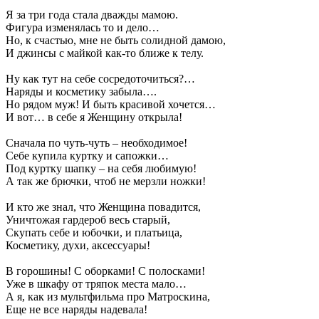
Я за три года стала дважды мамою.
Фигура изменялась то и дело…
Но, к счастью, мне не быть солидной дамою,
И джинсы с майкой как-то ближе к телу.
Ну как тут на себе сосредоточиться?…
Наряды и косметику забыла….
Но рядом муж! И быть красивой хочется…
И вот… в себе я Женщину открыла!
Сначала по чуть-чуть – необходимое!
Себе купила куртку и сапожки…
Под куртку шапку – на себя любимую!
А так же брючки, чтоб не мерзли ножки!
И кто же знал, что Женщина повадится,
Уничтожая гардероб весь старый,
Скупать себе и юбочки, и платьица,
Косметику, духи, аксессуары!
В горошины! С оборками! С полосками!
Уже в шкафу от тряпок места мало…
А я, как из мультфильма про Матроскина,
Еще не все наряды надевала!