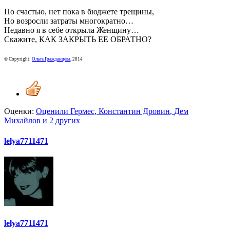
По счастью, нет пока в бюджете трещины,
Но возросли затраты многократно…
Недавно я в себе открыла Женщину…
Скажите, КАК ЗАКРЫТЬ ЕЕ ОБРАТНО?
© Copyright:
Ольга Гражданцева
, 2014
Оценки:
Оценили
Гермес
,
Константин Дровин
,
Дем
Михайлов
и 2 других
lelya7711471
lelya7711471