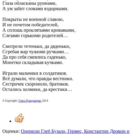
Глаза обласканы руинами,
А ум забит словами вздорными.
Покрыты не военной славою,
И не почетом победителей,
А сплошь проклятьями кровавыми,
Слезами горькими родителей…
Смотрели тетеньки, да дяденьки,
Сгребая жар чужими ручками…
Да про себя смеялись гаденько,
Монетки складывая кучками.
Играли мальчики в солдатиков.
Всё думали, что правды вестники.
Сестричек схоронили, братиков.
Остались холмики, да крестики…
© Copyright:
Ольга Гражданцева
, 2014
Оценки:
Оценили
Глеб Бузало
,
Гермес
,
Константин Дровин
и