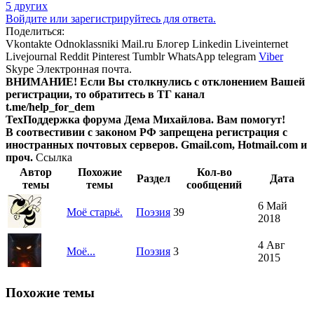
5 других
Войдите или зарегистрируйтесь для ответа.
Поделиться:
Vkontakte
Odnoklassniki
Mail.ru
Блогер
Linkedin
Liveinternet
Livejournal
Reddit
Pinterest
Tumblr
WhatsApp
telegram
Viber
Skype
Электронная почта.
ВНИМАНИЕ! Ecли Вы столкнулись с отклонением Вашей
регистрации, то обратитесь в ТГ канал
t.me/help_for_dem
ТехПоддержка форума Дема Михайлова. Вам помогут!
В соотвестивии с законом РФ запрещена регистрация с
иностранных почтовых серверов. Gmail.com, Hotmail.com и
проч.
Ссылка
Автор
Похожие
Кол-во
Раздел
Дата
темы
темы
сообщений
6 Май
Моё старьё.
Поэзия
39
2018
4 Авг
Моё...
Поэзия
3
2015
Похожие темы