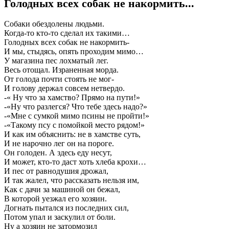
Голодных всех собак не накормить...
Собаки обездолены людьми.
Когда-то кто-то сделал их такими…
Голодных всех собак не накормить-
И мы, стыдясь, опять проходим мимо…
У магазина пес лохматый лег.
Весь отощал. Израненная морда.
От голода почти стоять не мог-
И голову держал совсем нетвердо.
-« Ну что за хамство? Прямо на пути!»
-«Ну что разлегся? Что тебе здесь надо?»
-«Мне с сумкой мимо псины не пройти!»
-«Такому псу с помойкой место рядом!»
И как им объяснить: не в хамстве суть,
И не нарочно лег он на пороге.
Он голоден. А здесь еду несут,
И может, кто-то даст хоть хлеба крохи…
И пес от равнодушия дрожал,
И так жалел, что рассказать нельзя им,
Как с дачи за машиной он бежал,
В которой уезжал его хозяин.
Догнать пытался из последних сил,
Потом упал и заскулил от боли.
Ну а хозяин не затормозил