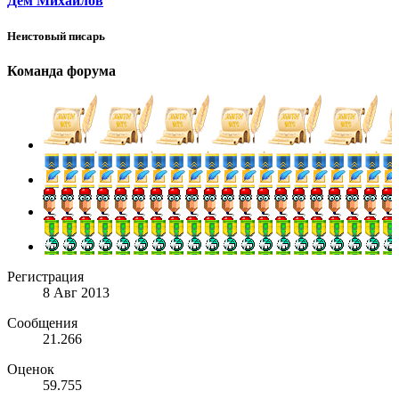
Дем Михайлов
Неистовый писарь
Команда форума
Регистрация
8 Авг 2013
Сообщения
21.266
Оценок
59.755