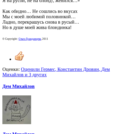
Я на русой, не на блонд!, женился…»
Как обидно… Не сошлись во вкусах
Мы с моей любимой половинкой…
Ладно, перекрашусь снова в русый…
Но в душе моей жива блондинка!
© Copyright:
Ольга Гражданцева
, 2011
Оценки:
Оценили
Гермес
,
Константин Дровин
,
Дем
Михайлов
и 3 других
Дем Михайлов