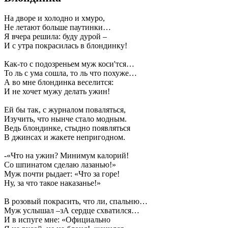
На дворе и холодно и хмуро,
Не летают больше паутинки…
Я вчера решила: буду дурой –
И с утра покрасилась в блондинку!
Как-то с подозреньем муж коси'тся…
То ль с ума сошла, то ль что похуже…
А во мне блондинка веселится:
И не хочет мужу делать ужин!
Ей бы так, с журналом поваляться,
Изучить, что нынче стало модным.
Ведь блондинке, стыдно появляться
В джинсах и жакете непригодном.
-«Что на ужин? Минимум калорий!
Со шпинатом сделаю лазанью!»
Муж почти рыдает: «Что за горе!
Ну, за что такое наказанье!»
В розовый покрасить, что ли, спальню…
Муж услышал –зА сердце схватился…
И в испуге мне: «Официально