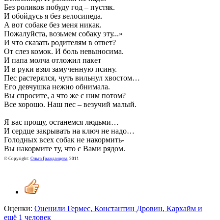
Без роликов побуду год – пустяк.
И обойдусь я без велосипеда.
А вот собаке без меня никак.
Пожалуйста, возьмем собаку эту...»
И что сказать родителям в ответ?
От слез комок. И боль невыносима.
И папа молча отложил пакет
И в руки взял замученную псину.
Пес растерялся, чуть вильнул хвостом…
Его девчушка нежно обнимала.
Вы спросите, а что же с ним потом?
Все хорошо. Наш пес – везучий малый.
Я вас прошу, останемся людьми…
И сердце закрывать на ключ не надо…
Голодных всех собак не накормить-
Вы накормите ту, что с Вами рядом.
© Copyright:
Ольга Гражданцева
, 2011
Оценки:
Оценили
Гермес
,
Константин Дровин
,
Кархайм
и
ещё 1 человек