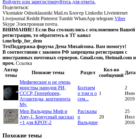
Войдите или зарегистрируйтесь для ответа.
Поделиться:
Vkontakte
Odnoklassniki
Mail.ru
Блогер
Linkedin
Liveinternet
Livejournal
Reddit
Pinterest
Tumblr
WhatsApp
telegram
Viber
Skype
Электронная почта.
ВНИМАНИЕ! Ecли Вы столкнулись с отклонением Вашей
регистрации, то обратитесь в ТГ канал
t.me/help_for_dem
ТехПоддержка форума Дема Михайлова. Вам помогут!
В соотвестивии с законом РФ запрещена регистрация с
иностранных почтовых серверов. Gmail.com, Hotmail.com и
проч.
Ссылка
Автор
Кол-во
Похожие темы
Раздел
Дата
темы
сообщений
Мифические и не очень
монстры народов РИ,
Болтаем
2
СССР, Гипербореи,
о том и о
1
Июн
Атлантиды, континента
сем...
2019
Му.
Мир Вальдиры
Миф и
Рассказы
25
Аму-1. Бонусный рассказ
о
20
Июл
+1 для КРОУ-2
Вальдире
2016
Похожие темы