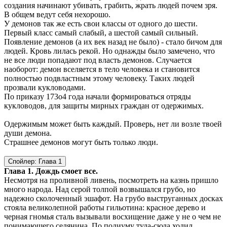
создания начинают убивать, грабить, жрать людей почем зря.
В общем ведут себя нехорошо.
У демонов так же есть свои классы от одного до шести.
Первый класс самый слабый, а шестой самый сильный.
Появление демонов (а их век назад не было) - стало бичом для
людей. Кровь лилась рекой. Но однажды было замечено, что
не все люди попадают под власть демонов. Случается
наоборот: демон вселяется в тело человека и становится
полностью подвластным этому человеку. Таких людей
прозвали кукловодами.
По приказу 173о4 года начали формироваться отряды
кукловодов, для защиты мирных граждан от одержимых.
Одержимым может быть каждый. Проверь, нет ли возле твоей
души демона.
Страшнее демонов могут быть только люди.
Спойлер:
Глава 1
Глава 1. Дождь смоет все.
Несмотря на проливной ливень, посмотреть на казнь пришло
много народа. Над серой толпой возвышался грубо, но
надежно сколоченный эшафот. На грубо выструганных досках
стояла великолепной работы гильотина: красное дерево и
черная гномья сталь вызывали восхищение даже у не о чем не
понимающего селянина. По подиуму туда-сюда ходил