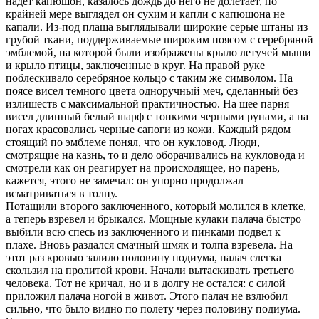
надет капюшон, казалось дождь до него не долетает, по
крайней мере выглядел он сухим и капли с капюшона не
капали. Из-под плаща выглядывали широкие серые штаны из
грубой ткани, поддерживаемые широким поясом с серебряной
эмблемой, на которой были изображены крыло летучей мыши
и крыло птицы, заключенные в круг. На правой руке
поблескивало серебряное кольцо с таким же символом. На
поясе висел темного цвета одноручный меч, сделанный без
излишеств с максимальной практичностью. На шее парня
висел длинный белый шарф с тонкими черными рунами, а на
ногах красовались черные сапоги из кожи. Каждый рядом
стоящий по эмблеме понял, что он кукловод. Люди,
смотрящие на казнь, то и дело оборачивались на кукловода и
смотрели как он реагирует на происходящее, но парень,
кажется, этого не замечал: он упорно продолжал
всматриваться в толпу.
Потащили второго заключенного, который молился в клетке,
а теперь взревел и брыкался. Мощные кулаки палача быстро
выбили всю спесь из заключенного и пинками подвел к
плахе. Вновь раздался смачный шмяк и толпа взревела. На
этот раз кровью залило половину подиума, палач слегка
скользил на пролитой крови. Начали вытаскивать третьего
человека. Тот не кричал, но и в долгу не остался: с силой
приложил палача ногой в живот. Этого палач не взлюбил
сильно, что было видно по полету через половину подиума.