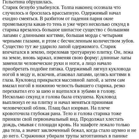
Гильотина обрушилась.
Старик беззубо улыбнулся. Толпа наконец осознала что
случилось и бросилась врассыпную. Одержимый начал
ехидно смеяться. В разбитом от падения парня окне
промелькнула какая-то тень и уже через несколько секунд в
старика врезалось большое шипастое существо с большими
лапами с длинными когтями, большая морда с четырьмя
черными глазами, и ртом с бесчисленным количеством зубов.
Существо тут же ударило лапой одержимого. Старик
впечатался в землю, переломав тротуарную плитку. Он, лежа
на земле, вновь заржал, изменяя свою форму: длинные лапы
заменили человеческие руки и ноги, а лицо начало
приобретать подобие пятака. Одержимый лягнул кукловода
ногой в моду и, вскочив, атаковал лапами, целясь когтями в
глаза. Кукловод прикрылся массивной лапой, а затем сам
вмазал ногой в нижнюю челюсть бывшего старика, резко
перехватил его за шею и вцепился в зубами в голову.
Несколько секунд и голова была откушена. Кукловод
выплюнул ее на плитку и начал меняться принимая
человеческий облик. Плащ был изорван. На плече
кровоточила глубокая рана. Тело и голова старика тоже
приняли свой первоначальный вид. Продолжал хлестать
дождь, смывая с площади кровь. На эшафоте лежало только
два тела, а значит заключенный бежал, когда стало шумно и не
до него. Стражники убирали трупы затоптанных в панике