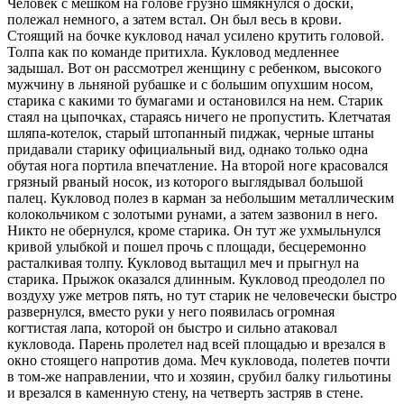
Человек с мешком на голове грузно шмякнулся о доски,
полежал немного, а затем встал. Он был весь в крови.
Стоящий на бочке кукловод начал усилено крутить головой.
Толпа как по команде притихла. Кукловод медленнее
задышал. Вот он рассмотрел женщину с ребенком, высокого
мужчину в льняной рубашке и с большим опухшим носом,
старика с какими то бумагами и остановился на нем. Старик
стаял на цыпочках, стараясь ничего не пропустить. Клетчатая
шляпа-котелок, старый штопанный пиджак, черные штаны
придавали старику официальный вид, однако только одна
обутая нога портила впечатление. На второй ноге красовался
грязный рваный носок, из которого выглядывал большой
палец. Кукловод полез в карман за небольшим металлическим
колокольчиком с золотыми рунами, а затем зазвонил в него.
Никто не обернулся, кроме старика. Он тут же ухмыльнулся
кривой улыбкой и пошел прочь с площади, бесцеремонно
расталкивая толпу. Кукловод вытащил меч и прыгнул на
старика. Прыжок оказался длинным. Кукловод преодолел по
воздуху уже метров пять, но тут старик не человечески быстро
развернулся, вместо руки у него появилась огромная
когтистая лапа, которой он быстро и сильно атаковал
кукловода. Парень пролетел над всей площадью и врезался в
окно стоящего напротив дома. Меч кукловода, полетев почти
в том-же направлении, что и хозяин, срубил балку гильотины
и врезался в каменную стену, на четверть застряв в стене.