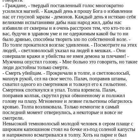
- Граждане, - твердый поставленный голос многократно
усилился магией. - Каждый день я прошу Бога о избавлении
нас от гнусной заразы - демонов. Каждый день я истязаю себя
великими испытаниями дабы наш народ жил, дабы нас
избавили от скверны и я очень расстроен тем, что кто-то из
вас, будучи в здравом уме и не одержимым какой бы то ни
было дрянью, способны творить зло по собственной воле. -
По толпе прокатился возглас удивления. - Посмотрите на этих
людей, - светловолосый указал на людей в мешках. - Они
совершали кражи и убийства не имея демона за плечами! -
Мужчина опустил голову. - Мне больно это говорить, но такие
люди достойны только смерти.
- Смерть убийцам. - Прокричали в толпе, и светловолосый,
махнув рукой, сел на свое место. Палач, поправив штаны,
схватил одного из смертников и толкнул его к гильотине.
Смертник споткнулся и упал. Толпа взревела. Палач,
поправив колпак, скрутил руки обвиненному и положил
голову на плаху. Мгновение и лезвие гильотины обагрилось
кровью. Толпа возликовала. Только немногие в самый
последний момент отвернулись, а некоторые и вовсе не
смотрели.
Невысокий темноволосый молодой человек в сером плаще с
широким капюшоном стоял на бочке из-под соленой капусты
и напряженно всматривался в толпу. Хоть на парне и был