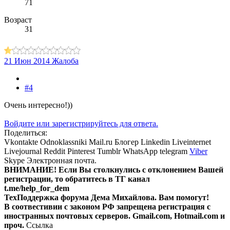
71
Возраст
31
21 Июн 2014
Жалоба
#4
Очень интересно!))
Войдите или зарегистрируйтесь для ответа.
Поделиться:
Vkontakte
Odnoklassniki
Mail.ru
Блогер
Linkedin
Liveinternet
Livejournal
Reddit
Pinterest
Tumblr
WhatsApp
telegram
Viber
Skype
Электронная почта.
ВНИМАНИЕ! Ecли Вы столкнулись с отклонением Вашей
регистрации, то обратитесь в ТГ канал
t.me/help_for_dem
ТехПоддержка форума Дема Михайлова. Вам помогут!
В соотвестивии с законом РФ запрещена регистрация с
иностранных почтовых серверов. Gmail.com, Hotmail.com и
проч.
Ссылка