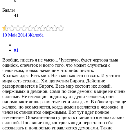
0
Баллы
41
10 Май 2014
Жалоба
#1
Вообще, писать я не умею... Чувствую, будет чертова тьма
ошибок, опечаток и всего того, что может случиться с
человеком, только начавшим что-либо писать.
Краткая идея. Есть мир. Не знаю как его назвать. И у этого
мира есть столица. Хм, допустим Бирога. Действие
разворачивается в Бироге. Весь мир состоит из: людей,
одержимых и демонов. Сами по себе демоны в мире не очень
сильные. Не имеющие подпитку от души человека, они
напоминают лишь размытые тени или дым. В общем зрелище
жалкое, но все меняется, когда демон вселяется в человека, и
человек становится одержимым. Вот тут идет полное
изменение. Объединенная сущность становится колоссально
сильной. Попавшие под контроль люди перестают себя
осознавать и полностью управляются демонами. Такие