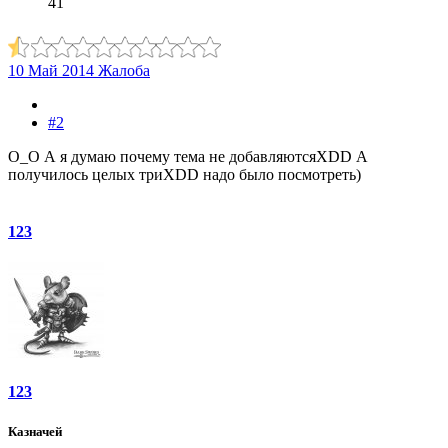
41
10 Май 2014
Жалоба
#2
О_О А я думаю почему тема не добавляютсяXDD А
получилось целых триXDD надо было посмотреть)
123
123
Казначей