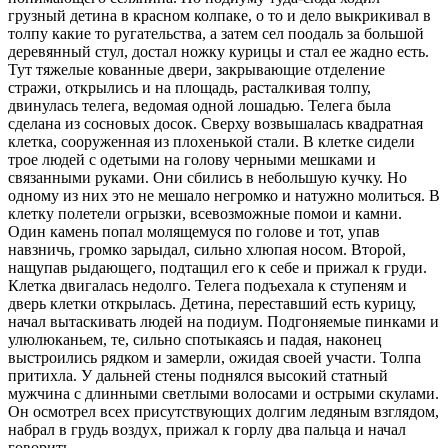
грузный детина в красном колпаке, о то и дело выкрикивал в
толпу какие то ругательства, а затем сел поодаль за большой
деревянный стул, достал ножку курицы и стал ее жадно есть.
Тут тяжелые кованные двери, закрывающие отделение
стражи, открылись и на площадь, расталкивая толпу,
двинулась телега, ведомая одной лошадью. Телега была
сделана из сосновых досок. Сверху возвышалась квадратная
клетка, сооруженная из плохенькой стали. В клетке сидели
трое людей с одетыми на голову черными мешками и
связанными руками. Они сбились в небольшую кучку. Но
одному из них это не мешало негромко и натужно молиться. В
клетку полетели огрызки, всевозможные помои и камни.
Один камень попал молящемуся по голове и тот, упав
навзничь, громко зарыдал, сильно хлюпая носом. Второй,
нащупав рыдающего, подтащил его к себе и прижал к груди.
Клетка двигалась недолго. Телега подъехала к ступеням и
дверь клетки открылась. Детина, переставший есть курицу,
начал вытаскивать людей на подиум. Подгоняемые пинками и
улюлюканьем, те, сильно спотыкаясь и падая, наконец
выстроились рядком и замерли, ожидая своей участи. Толпа
притихла. У дальней стены поднялся высокий статный
мужчина с длинными светлыми волосами и острыми скулами.
Он осмотрел всех присутствующих долгим ледяным взглядом,
набрал в грудь воздух, прижал к горлу два пальца и начал
говорить.