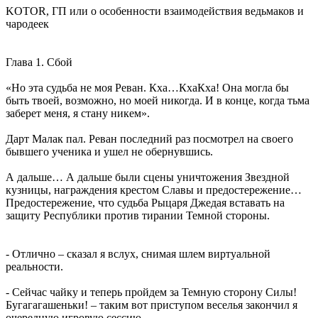
KOTOR, ГП или о особенности взаимодействия ведьмаков и
чародеек
Глава 1. Сбой
«Но эта судьба не моя Реван. Кха…КхаКха! Она могла бы
быть твоей, возможно, но моей никогда. И в конце, когда тьма
заберет меня, я стану никем».
Дарт Малак пал. Реван последний раз посмотрел на своего
бывшего ученика и ушел не обернувшись.
А дальше… А дальше были сцены уничтожения Звездной
кузницы, награждения крестом Славы и предостережение…
Предостережение, что судьба Рыцаря Джедая вставать на
защиту Республики против тирании Темной стороны.
- Отлично – сказал я вслух, снимая шлем виртуальной
реальности.
- Сейчас чайку и теперь пройдем за Темную сторону Силы!
Бугагагашеньки! – таким вот приступом веселья закончил я
очередную игровую сессию.