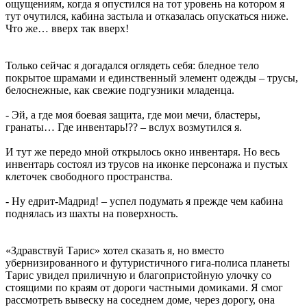
ощущениям, когда я опустился на тот уровень на котором я
тут очутился, кабина застыла и отказалась опускаться ниже.
Что же… вверх так вверх!
Только сейчас я догадался оглядеть себя: бледное тело
покрытое шрамами и единственный элемент одежды – трусы,
белоснежные, как свежие подгузники младенца.
- Эй, а где моя боевая защита, где мои мечи, бластеры,
гранаты… Где инвентарь!?? – вслух возмутился я.
И тут же передо мной открылось окно инвентаря. Но весь
инвентарь состоял из трусов на иконке персонажа и пустых
клеточек свободного пространства.
- Ну едрит-Мадрид! – успел подумать я прежде чем кабина
поднялась из шахты на поверхность.
«Здравствуй Тарис» хотел сказать я, но вместо
убернизированного и футуристичного гига-полиса планеты
Тарис увидел приличную и благопристойную улочку со
стоящими по краям от дороги частными домиками. Я смог
рассмотреть вывеску на соседнем доме, через дорогу, она