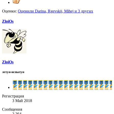
Оценки:
Оценили
Darina
,
Rgevskij
,
Mihej
и 3 других
ZloiOs
ZloiOs
летун-испытун
Регистрация
3 Май 2018
Сообщения
2.264