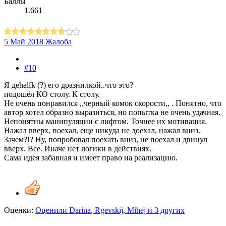
Баллы
1.661
5 Май 2018
Жалоба
#10
Я деhalfk (?) его дразнилкой..что это?
подошёл КО столу. К столу.
Не очень понравился ,,черный комок скорости,, . Понятно, что
автор хотел образно выразиться, но попытка не очень удачная.
Непонятны манипуляции с лифтом. Точнее их мотивация.
Нажал вверх, поехал, еще никуда не доехал, нажал вниз.
Зачем?!? Ну, попробовал поехать вниз, не поехал и двинул
вверх. Все. Иначе нет логики в действиях.
Сама идея забавная и имеет право на реализацию.
Оценки:
Оценили
Darina
,
Rgevskij
,
Mihej
и 3 других