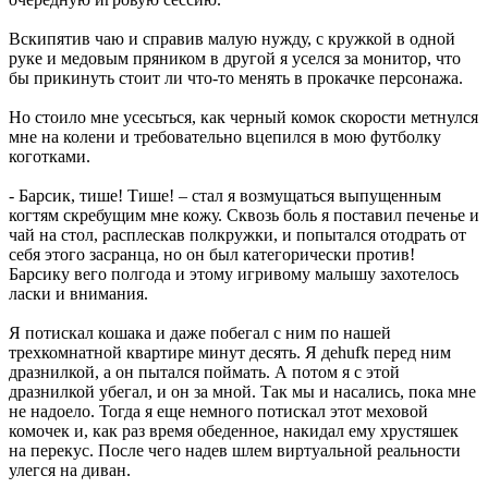
Вскипятив чаю и справив малую нужду, с кружкой в одной
руке и медовым пряником в другой я уселся за монитор, что
бы прикинуть стоит ли что-то менять в прокачке персонажа.
Но стоило мне усесьться, как черный комок скорости метнулся
мне на колени и требовательно вцепился в мою футболку
коготками.
- Барсик, тише! Тише! – стал я возмущаться выпущенным
когтям скребущим мне кожу. Сквозь боль я поставил печенье и
чай на стол, расплескав полкружки, и попытался отодрать от
себя этого засранца, но он был категорически против!
Барсику вего полгода и этому игривому малышу захотелось
ласки и внимания.
Я потискал кошака и даже побегал с ним по нашей
трехкомнатной квартире минут десять. Я деhufk перед ним
дразнилкой, а он пытался поймать. А потом я с этой
дразнилкой убегал, и он за мной. Так мы и насались, пока мне
не надоело. Тогда я еще немного потискал этот меховой
комочек и, как раз время обеденное, накидал ему хрустяшек
на перекус. После чего надев шлем виртуальной реальности
улегся на диван.