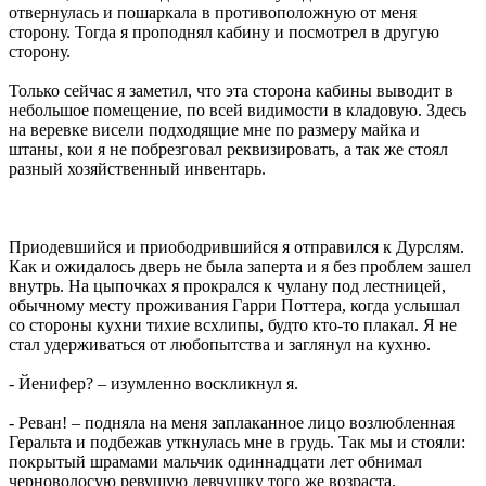
отвернулась и пошаркала в противоположную от меня
сторону. Тогда я проподнял кабину и посмотрел в другую
сторону.
Только сейчас я заметил, что эта сторона кабины выводит в
небольшое помещение, по всей видимости в кладовую. Здесь
на веревке висели подходящие мне по размеру майка и
штаны, кои я не побрезговал реквизировать, а так же стоял
разный хозяйственный инвентарь.
Приодевшийся и приободрившийся я отправился к Дурслям.
Как и ожидалось дверь не была заперта и я без проблем зашел
внутрь. На цыпочках я прокрался к чулану под лестницей,
обычному месту проживания Гарри Поттера, когда услышал
со стороны кухни тихие всхлипы, будто кто-то плакал. Я не
стал удерживаться от любопытства и заглянул на кухню.
- Йенифер? – изумленно воскликнул я.
- Реван! – подняла на меня заплаканное лицо возлюбленная
Геральта и подбежав уткнулась мне в грудь. Так мы и стояли:
покрытый шрамами мальчик одиннадцати лет обнимал
черноволосую ревущую девчушку того же возраста.