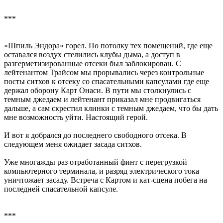
***
«Шпиль Эндора» горел. По потолку тех помещений, где еще
оставался воздух стелились клубы дыма, а доступ в
разгерметизированные отсеки был заблокирован. С
лейтенантом Трайсом мы прорывались через контрольные
посты ситхов к отсеку со спасательными капсулами где еще
держал оборону Карт Онаси. В пути мы столкнулись с
темным джедаем и лейтенант приказал мне продвигаться
дальше, а сам скрестил клинки с темным джедаем, что бы дать
мне возможность уйти. Настоящий герой.
И вот я добрался до последнего свободного отсека. В
следующем меня ожидает засада ситхов.
Уже многажды раз отработанный финт с перегрузкой
компьютерного терминала, и разряд электрического тока
уничтожает засаду. Встреча с Картом и кат-сцена побега на
последней спасательной капсуле.
***