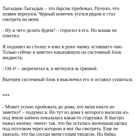
Тыгыдык-Тыгыдык – это барсик прибежал. Почуял, что
хозяин вернулся. Черный комочек уселся рядом и стал
смотреть на меня.
- Ну и чего делать будем? – спросил я его. Но кошак не
ответил.
Я подошел ко столну и взял в руки чашку оставшего чаю.
Только сейчас я заметил накапавшую на системный блок
жидкость.
- Ой ё! – запричитал я, и метнулся за тряпкой.
Вытерев системный блок я выключил его и оставил сушиться.
***
- Может успею пробежать до дома, что меня никто не
заметил? – подумал я. Но тут из дома у которого вылезла из-
под земли кабина показалась какая-то старушка. Я быстро
нажал кнопку «вниз» так, что бы осталась маленькая щелка
под потолком через которою я мог бы смотреть. Еще не
хватало, что бы соседи меня голым увидели. Но бабка