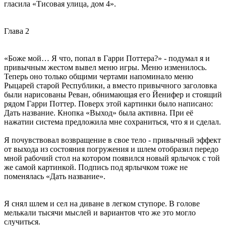
гласила «Тисовая улица, дом 4».
Глава 2
«Боже мой… Я что, попал в Гарри Поттера?» - подумал я и
привычным жестом вывел меню игры. Меню изменилось.
Теперь оно только общими чертами напоминало меню
Рыцарей старой Республики, а вместо привычного заголовка
были нарисованы Реван, обнимающая его Йенифер и стоящий
рядом Гарри Поттер. Поверх этой картинки было написано:
Дать название. Кнопка «Выход» была активна. При её
нажатии система предложила мне сохраниться, что я и сделал.
Я почувствовал возвращение в свое тело - привычный эффект
от выхода из состояния погружения и шлем отобразил передо
мной рабочий стол на котором появился новый ярлычок с той
же самой картинкой. Подпись под ярлычком тоже не
поменялась «Дать название».
Я снял шлем и сел на диване в легком ступоре. В голове
мелькали тысячи мыслей и вариантов что же это могло
случиться.