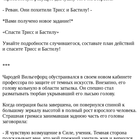
- Реван. Они похитили Трисс и Бастилу! -
*Вами получено новое задание!*
«Спасти Трисс и Бастилу»
Узнайте подробности случившегося, составьте план действий
и спасите Трисс и Бастилу!
***
Чародей Вильгефорц обустраивался в своем новом кабинете
профессора по защите от темных искусств. Внезапно, его
голову кольнуло в области затылка. Он спешно стал
разматывать тюрбан укрывавший его лысыю голову.
Когда операция была завершена, он повернулся спиной к
большому зеркалу высотой в полный рост взрослого человека.
Страшная гримаса занимавшая заднюю часть его головы
заговорила:
- Я чувствую возмущение в Силе, ученик. Темная сторона
подсказывает мне, что мой прежний учитель жив и вернулся.