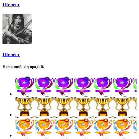
Шелест
Шелест
Неспящий над продой.