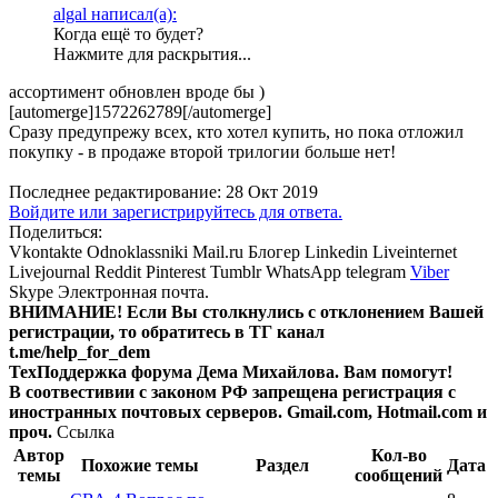
algal написал(а):
Когда ещё то будет?
Нажмите для раскрытия...
ассортимент обновлен вроде бы )
[automerge]1572262789[/automerge]
Сразу предупрежу всех, кто хотел купить, но пока отложил
покупку - в продаже второй трилогии больше нет!
Последнее редактирование:
28 Окт 2019
Войдите или зарегистрируйтесь для ответа.
Поделиться:
Vkontakte
Odnoklassniki
Mail.ru
Блогер
Linkedin
Liveinternet
Livejournal
Reddit
Pinterest
Tumblr
WhatsApp
telegram
Viber
Skype
Электронная почта.
ВНИМАНИЕ! Ecли Вы столкнулись с отклонением Вашей
регистрации, то обратитесь в ТГ канал
t.me/help_for_dem
ТехПоддержка форума Дема Михайлова. Вам помогут!
В соотвестивии с законом РФ запрещена регистрация с
иностранных почтовых серверов. Gmail.com, Hotmail.com и
проч.
Ссылка
Автор
Кол-во
Похожие темы
Раздел
Дата
темы
сообщений