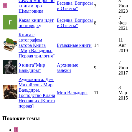
СВА-4
Вопрос по
8
Беседка"Вопросы
Н
книгам про
3
Июн
и Ответы"
Шмыговика
2023
7
Какая книга идёт
Беседка"Вопросы
8
Фев
по порядку
и Ответы"
2021
Книга с
автографом
11
автора
Книга
Бумажные книги
14
Авг
"Мир Вальдиры.
2019
Первая трилогия"
7
9 книга"Мир
Архивные
9
Июн
Вальдиры"
залежи
2017
Аудиокнига. Дем
Михайлов - Мир
31
Вальдиры.
Мир Вальдиры
11
Мар
Господство Клана
2015
Неспящих [Книга
первая]
Похожие темы
Н