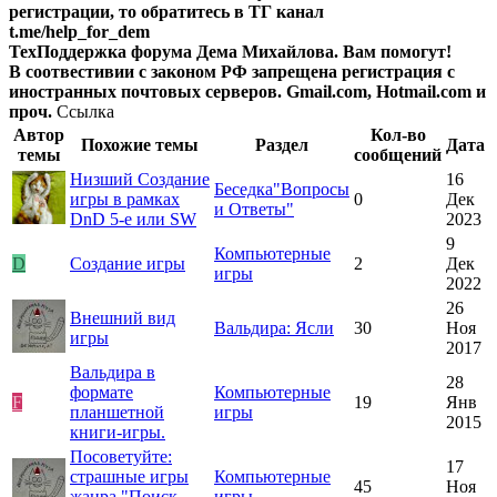
регистрации, то обратитесь в ТГ канал
t.me/help_for_dem
ТехПоддержка форума Дема Михайлова. Вам помогут!
В соотвестивии с законом РФ запрещена регистрация с
иностранных почтовых серверов. Gmail.com, Hotmail.com и
проч.
Ссылка
Автор
Кол-во
Похожие темы
Раздел
Дата
темы
сообщений
Низший
Создание
16
Беседка"Вопросы
игры в рамках
0
Дек
и Ответы"
DnD 5-e или SW
2023
9
Компьютерные
D
Создание игры
2
Дек
игры
2022
26
Внешний вид
Вальдира: Ясли
30
Ноя
игры
2017
Вальдира в
28
формате
Компьютерные
F
19
Янв
планшетной
игры
2015
книги-игры.
Посоветуйте:
17
страшные игры
Компьютерные
45
Ноя
жанра "Поиск
игры