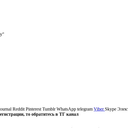
у"
journal
Reddit
Pinterest
Tumblr
WhatsApp
telegram
Viber
Skype
Элек
истрации, то обратитесь в ТГ канал