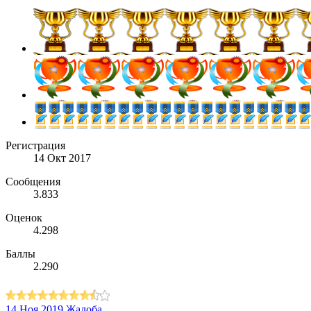
Регистрация
14 Окт 2017
Сообщения
3.833
Оценок
4.298
Баллы
2.290
14 Ноя 2019
Жалоба