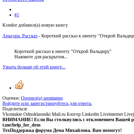
#1
Kondor добавил(а) новую книгу
Аньгора. Рассказ
- Короткий рассказ к ивенту "Открой Вальдир
Короткий рассказ к ивенту "Открой Вальдиру"
Нажмите для раскрытия...
Узнать больше об этой книге...
Оценки:
Оценил(а)
spontanno
Войдите или зарегистрируйтесь для ответа.
Поделиться:
Vkontakte
Odnoklassniki
Mail.ru
Блогер
Linkedin
Liveinternet
Live
ВНИМАНИЕ! Ecли Вы столкнулись с отклонением Вашей рег
t.me/help_for_dem
ТехПоддержка форума Дема Михайлова. Вам помогут!