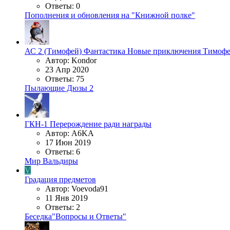
Ответы: 0
Пополнения и обновления на "Книжной полке"
АС 2 (Тимофей)
Фантастика
Новые приключения Тимофея
Автор: Kondor
23 Апр 2020
Ответы: 75
Пылающие Дюзы 2
ГКН-1
Перерождение ради награды
Автор: A6KA
17 Июн 2019
Ответы: 6
Мир Вальдиры
V
Градация предметов
Автор: Voevoda91
11 Янв 2019
Ответы: 2
Беседка"Вопросы и Ответы"