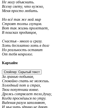
Не могу объяснить.
Всему свету, что нужно,
Меня просто любить.
Но всё так же мой мир
Строят толпы глупцов.
Вот так жизнь пролетает,
В поисках продавцов,
Счастья - много и сразу.
Хоть бесплатно хоть в долг
Но реальность оставит
От тебя некролог.
Кархайм
Спойлер:
Скрытый текст
За гранью побывав,
Спокойно спать не можешь.
Холодный пот и страх,
Твои попутчики вовне.
Дрожь сотрясает тело,душу,
Когда проснёшься по утру.
Видения разум заполняют,
И мыслить здраво не дают.