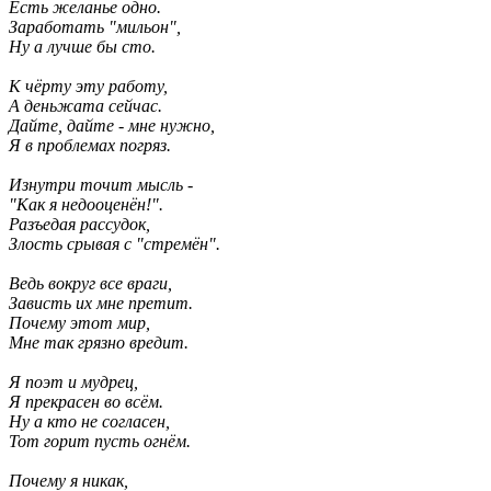
Есть желанье одно.
Заработать "мильон",
Ну а лучше бы сто.
К чёрту эту работу,
А деньжата сейчас.
Дайте, дайте - мне нужно,
Я в проблемах погряз.
Изнутри точит мысль -
"Как я недооценён!".
Разъедая рассудок,
Злость срывая с "стремён".
Ведь вокруг все враги,
Зависть их мне претит.
Почему этот мир,
Мне так грязно вредит.
Я поэт и мудрец,
Я прекрасен во всём.
Ну а кто не согласен,
Тот горит пусть огнём.
Почему я никак,