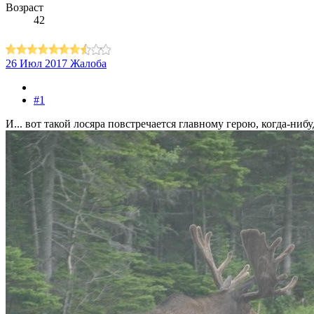
Возраст
42
26 Июл 2017
Жалоба
#1
И... вот такой лосяра повстречается главному герою, когда-нибу