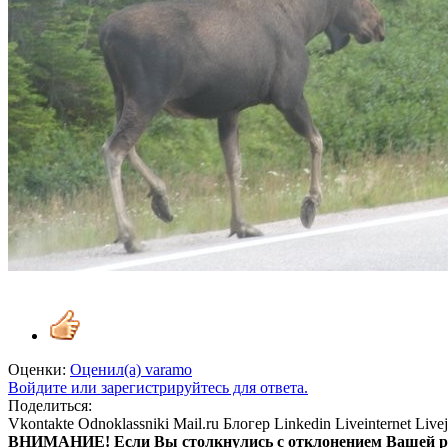
Оценки:
Оценил(а)
varamo
Войдите или зарегистрируйтесь для ответа.
Поделиться:
Vkontakte
Odnoklassniki
Mail.ru
Блогер
Linkedin
Liveinternet
Live
ВНИМАНИЕ! Ecли Вы столкнулись с отклонением Вашей рег