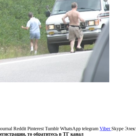
journal
Reddit
Pinterest
Tumblr
WhatsApp
telegram
Viber
Skype
Элек
истрации, то обратитесь в ТГ канал