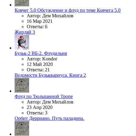
Ковчег 5.0
Обсуждение и флуд по теме Ковчега 5.0
Автор: Дем Михайлов
16 Мар 2021
Ответы: 6
Жирдяй 3
Бульк-2
ВБ-2. Флудильня
Автор: Kondor
12 Май 2020
Ответы: 21
Ведомости Бульквариуса. Книга 2
Флуд по Тюльпанной Тропе
Автор: Дем Михайлов
23 Апр 2020
Ответы: 3
Орбит Дерриано. Путь паладина.