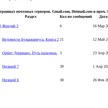
транных почтовых серверов. Gmail.com, Hotmail.com и проч.
Раздел
Кол-во сообщений
Дата
0
Жирдяй 3
6
16 Мар 2
Ведомости Бульквариуса. Книга 2
21
12 Май 2
Орбит Дерриано. Путь паладина.
3
23 Апр 2
Низший 7
39
1 Апр 20
Низший 6
38
26 Фев 2