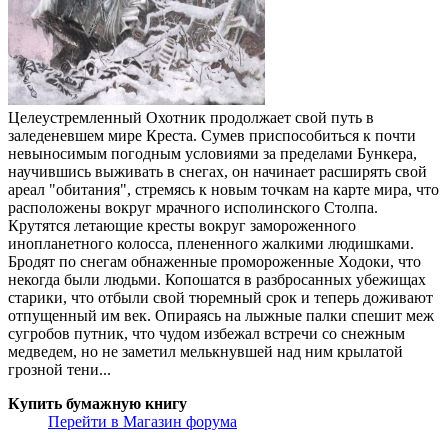
Целеустремленный Охотник продолжает свой путь в
заледеневшем мире Креста. Сумев приспособиться к почти
невыносимым погодным условиями за пределами Бункера,
научившись выживать в снегах, он начинает расширять свой
ареал "обитания", стремясь к новым точкам на карте мира, что
расположены вокруг мрачного исполинского Столпа.
Крутятся летающие кресты вокруг замороженного
инопланетного колосса, плененного жалкими людишками.
Бродят по снегам обнаженные промороженные Ходоки, что
некогда были людьми. Копошатся в разбросанных убежищах
старики, что отбыли свой тюремный срок и теперь доживают
отпущенный им век. Опираясь на лыжные палки спешит меж
сугробов путник, что чудом избежал встречи со снежным
медведем, но не заметил мелькнувшей над ним крылатой
грозной тени...
Купить бумажную книгу
Перейти в Магазин форума