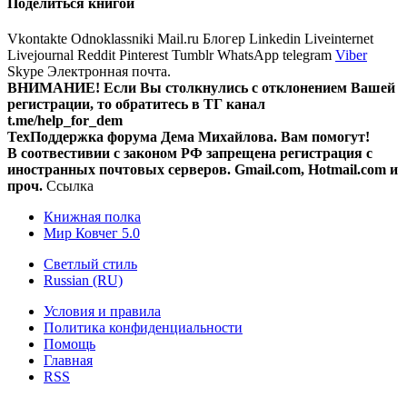
Поделиться книгой
Vkontakte
Odnoklassniki
Mail.ru
Блогер
Linkedin
Liveinternet
Livejournal
Reddit
Pinterest
Tumblr
WhatsApp
telegram
Viber
Skype
Электронная почта.
ВНИМАНИЕ! Ecли Вы столкнулись с отклонением Вашей
регистрации, то обратитесь в ТГ канал
t.me/help_for_dem
ТехПоддержка форума Дема Михайлова. Вам помогут!
В соотвестивии с законом РФ запрещена регистрация с
иностранных почтовых серверов. Gmail.com, Hotmail.com и
проч.
Ссылка
Книжная полка
Мир Ковчег 5.0
Светлый стиль
Russian (RU)
Условия и правила
Политика конфиденциальности
Помощь
Главная
RSS